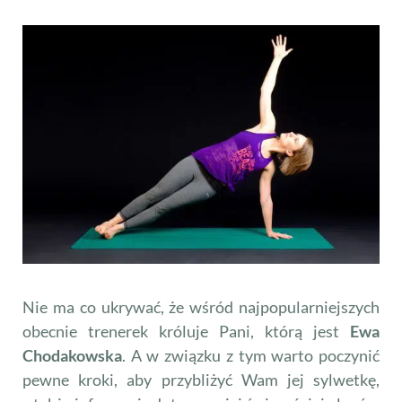
Nie ma co ukrywać, że wśród najpopularniejszych
obecnie trenerek króluje Pani, którą jest
Ewa
Chodakowska
. A w związku z tym warto poczynić
pewne kroki, aby przybliżyć Wam jej sylwetkę,