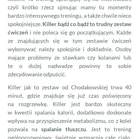
czyli krótko rzecz ujmując mamy tu momenty
bardzo intensywnego treningu, a także chwile nieco
spokojniejsze.
Killer bądź co bądź to trudny zestaw
ćwiczeń
i nie poleca się go początkującym. Każde
ze znajdujących się w tym zestawie ćwiczeń
wykonywać należy spokojnie i dokładnie. Osoby
mające problemy ze stawkam czy kolanami lub
te o dużej nadwadze powinny to sobie
zdecydowanie odpuścić.
Killer jak to zestaw od Chodakowskiej trwa 40
minut, gdzie znajduje się już czas poświęcony
na rozgrzewkę. Killer jest bardzo skuteczny
w kwestii spalania kalorii, dodatkowo doskonale
wpływa na przyspieszenie metabolizmu, co z kolei
pozwala na
spalanie tłuszczu
. Jest to trening
ogólnorozwojowy, świetnie wzmacnia całe ciało,