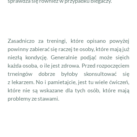
sprawdza się również w przypadku biegaczy.
Czy treningi Chodakowskiej
przeznaczone są dla każdego?
Zasadniczo za treningi, które opisano powyżej
powinny zabierać się raczej te osoby, które mają już
niezłą kondycję. Generalnie podjąć może sięich
każda osoba, o ile jest zdrowa. Przed rozpoczęciem
trneingów dobrze byłoby skonsultować się
z lekarzem. No i pamietajcie, jest tu wiele ćwiczeń,
które nie są wskazane dla tych osób, które mają
problemy ze stawami.
Kiedy widać efekty ćwiczeń
Chodakowskiej?