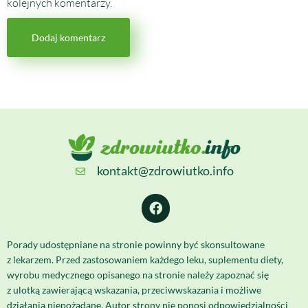
kolejnych komentarzy.
kontakt@zdrowiutko.info
Porady udostępniane na stronie powinny być skonsultowane
z lekarzem. Przed zastosowaniem każdego leku, suplementu diety,
wyrobu medycznego opisanego na stronie należy zapoznać się
z ulotką zawierającą wskazania, przeciwwskazania i możliwe
działania niepożądane. Autor strony nie ponosi odpowiedzialności