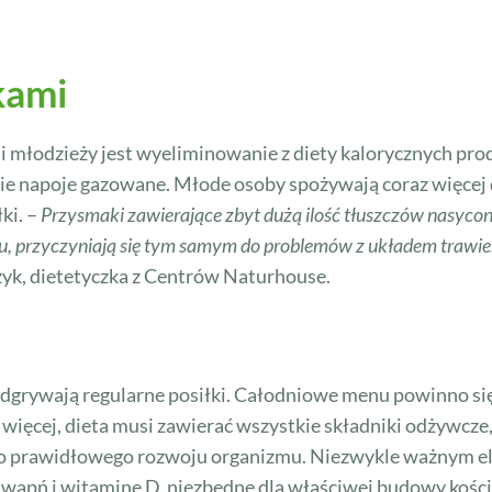
kami
 młodzieży jest wyeliminowanie z diety kalorycznych prod
kie napoje gazowane. Młode osoby spożywają coraz więcej
ki. –
Przysmaki zawierające zbyt dużą ilość tłuszczów nasycony
, przyczyniają się tym samym do problemów z układem trawien
yk, dietetyczka z Centrów Naturhouse.
grywają regularne posiłki. Całodniowe menu powinno się 
ięcej, dieta musi zawierać wszystkie składniki odżywcze, 
e do prawidłowego rozwoju organizmu. Niezwykle ważnym e
wapń i witaminę D, niezbędne dla właściwej budowy kości