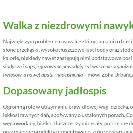
Walka z niezdrowymi nawy
Największym problemem w walce z kilogramami u dzieci i
słone przekąski, wysokotłuszczowe fast foody oraz słod
kalorie, niekiedy nawet zastępują nimi podstawowe posił
słodycze i napoje gazowane powodują zakwaszenie organizmu
i włosów, a nawet apatii i nadciśnienia
– mówi Zofia Urbańcz
Dopasowany jadłospis
Ogromną rolę w utrzymaniu prawidłowej wagi dziecka, od
lekkostrawnych dań, spożywany o ustalonych porach. Co w
węglowodany, białko, tłuszcze czy minerały, potrzebn
oraz mleczne produkty fermentowane, które dostarczają 