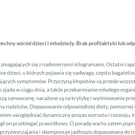
echny wśród dzieci i młodzieży. Brak profilaktyki lub odp
iów zmagających się z nadmiernymi kilogramami. Ostatni r
e dzieci, u których pojawia się nadwaga, często bagateliz
okojących symptomów. Przyczyną kłopotów są przede wszy
o zjada w ciągu dnia, a także przekarmianie młodego organ
szą samoocenę, narażone są na krytykę i wyśmiewanie prz
rony rodziców. Dopasowanie odpowiedniej diety, pomocnej 
wiem uwzględniać dynamiczny proces wzrostu i rozwoju, 
ł on przebiegać prawidłowo. O poradę warto zatem popros
 przyzwyczajania i skomponuje jadłospis dopasowany do i