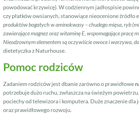
powodować krzywicę). W codziennym jadłospisie powinn
czy płatków owsianych, stanowiące nieocenione źródło e
produktów bogatych w aminokwasy – chudego mięsa, ryb (min.
zawierające magnez oraz witaminę E, wspomagające pracę mózg
Nieodzownym elementem są oczywiście owoce i warzywa, do
dietetyczka z Naturhouse.
Pomoc rodziców
Zadaniem rodziców jest dbanie zarówno o prawidłowe
n
potrzebuje dużo ruchu, zwłaszcza na świeżym powietrzu.
pociechy od telewizora i komputera. Duże znaczenie dla
oraz prawidłowego rozwoju.