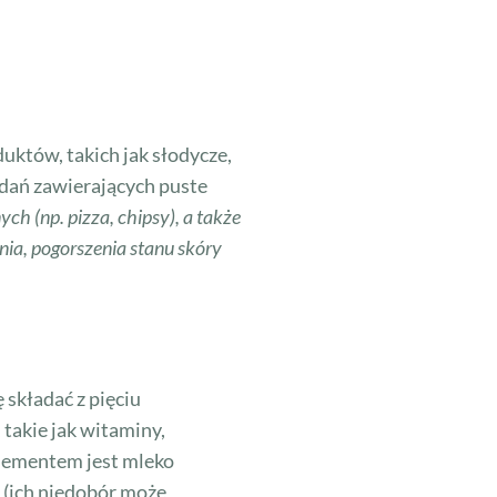
uktów, takich jak słodycze,
 dań zawierających puste
ch (np. pizza, chipsy), a także
ia, pogorszenia stanu skóry
składać z pięciu
takie jak witaminy,
lementem jest mleko
 (ich niedobór może