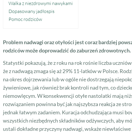
Walka z niezdrowymi nawykami
Dopasowany jadłospis
Pomoc rodziców
Problem nadwagi oraz otyłości jest coraz bardziej powsz
rodziców może doprowadzić do zaburzeń zdrowotnych.
Statystki pokazują, że z roku na rok rośnie liczba uczn
że z nadwagą zmaga się aż 29% 11-latków w Polsce. Rodzic
na okres dojrzewania lub w ogóle nie dostrzegają niep
żywieniowe, jak również brak kontroli nad tym, co dzieck
niemowlęcym. W konsekwencji otyłe nastolatki mają niż
rozwiązaniem powinna być jak najszybsza reakcja ze st
jednak łatwym zadaniem. Kuracja odchudzająca musi bo
wszystkich niezbędnych składników odżywczych, aby móg
ustali dokładne przyczyny nadwagi, wskaże niewłaściwe