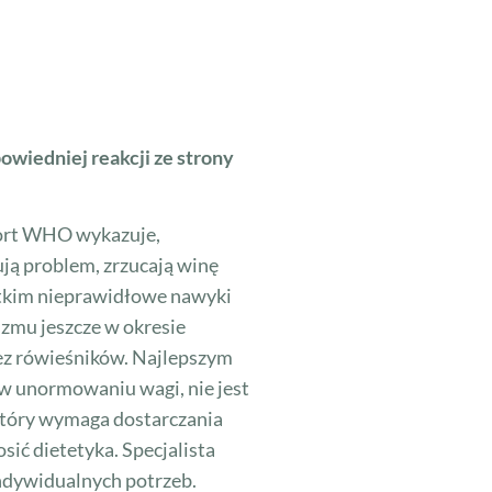
owiedniej reakcji ze strony
aport WHO wykazuje,
ują problem, zrzucają winę
stkim nieprawidłowe nawyki
izmu jeszcze w okresie
ez rówieśników. Najlepszym
w unormowaniu wagi, nie jest
który wymaga dostarczania
ić dietetyka. Specjalista
ndywidualnych potrzeb.