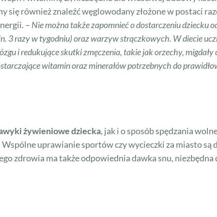
y się również znaleźć węglowodany złożone w postaci r
nergii. –
Nie można także zapomnieć o dostarczeniu dziecku odp
 3 razy w tygodniu) oraz warzyw strączkowych. W diecie uczn
u i redukujące skutki zmęczenia, takie jak orzechy, migdały 
starczające witamin oraz minerałów potrzebnych do prawidł
awyki żywieniowe dziecka
, jak i o sposób spędzania wol
 Wspólne uprawianie sportów czy wycieczki za miasto są 
 jego zdrowia ma także odpowiednia dawka snu, niezbędna 