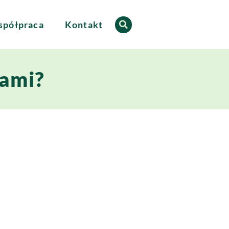
półpraca
Kontakt
mami?