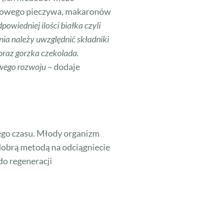
azowego pieczywa, makaronów
owiedniej ilości białka czyli
ia należy uwzględnić składniki
oraz gorzka czekolada.
owego rozwoju
– dodaje
nego czasu. Młody organizm
dobrą metodą na odciągniecie
do regeneracji