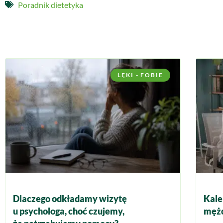
Poradnik dietetyka
LĘKI - FOBIE
Dlaczego odkładamy wizytę
Kale
u psychologa, choć czujemy,
mężc