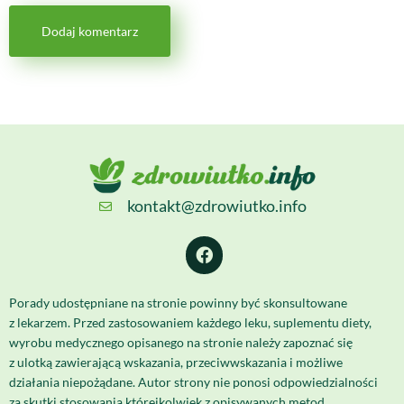
kontakt@zdrowiutko.info
Porady udostępniane na stronie powinny być skonsultowane
z lekarzem. Przed zastosowaniem każdego leku, suplementu diety,
wyrobu medycznego opisanego na stronie należy zapoznać się
z ulotką zawierającą wskazania, przeciwwskazania i możliwe
działania niepożądane. Autor strony nie ponosi odpowiedzialności
za skutki stosowania którejkolwiek z opisywanych metod.