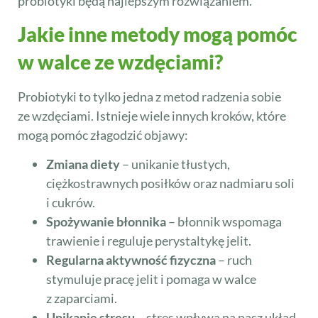
probiotyki będą najlepszym rozwiązaniem.
Jakie inne metody mogą pomóc
w walce ze wzdęciami?
Probiotyki to tylko jedna z metod radzenia sobie
ze wzdęciami. Istnieje wiele innych kroków, które
mogą pomóc złagodzić objawy:
Zmiana diety
– unikanie tłustych,
ciężkostrawnych posiłków oraz nadmiaru soli
i cukrów.
Spożywanie błonnika
– błonnik wspomaga
trawienie i reguluje perystaltykę jelit.
Regularna aktywność fizyczna
– ruch
stymuluje pracę jelit i pomaga w walce
z zaparciami.
Unikanie stresu
– stres wpływa na nasz układ