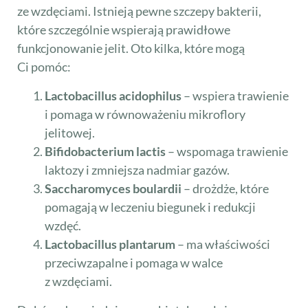
ze wzdęciami. Istnieją pewne szczepy bakterii,
które szczególnie wspierają prawidłowe
funkcjonowanie jelit. Oto kilka, które mogą
Ci pomóc:
Lactobacillus acidophilus
– wspiera trawienie
i pomaga w równoważeniu mikroflory
jelitowej.
Bifidobacterium lactis
– wspomaga trawienie
laktozy i zmniejsza nadmiar gazów.
Saccharomyces boulardii
– drożdże, które
pomagają w leczeniu biegunek i redukcji
wzdęć.
Lactobacillus plantarum
– ma właściwości
przeciwzapalne i pomaga w walce
z wzdęciami.