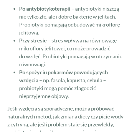
Po antybiotykoterapii
– antybiotyki niszczą
nie tylko złe, ale i dobre bakterie w jelitach.
Probiotyki pomagają odbudować mikroflorę
jelitową.
Przy stresie
– stres wpływa na równowagę
mikroflory jelitowej, co może prowadzić
do wzdęć. Probiotyki pomagają w utrzymaniu
równowagi.
Po spożyciu pokarmów powodujących
wzdęcia
– np. fasola, kapusta, cebula –
probiotyki mogą pomóc złagodzić
nieprzyjemne objawy.
Jeśli wzdęcia są sporadyczne, można próbować
naturalnych metod, jak zmiana diety czy picie wody
z cytryną, ale jeśli problem staje się przewlekły,