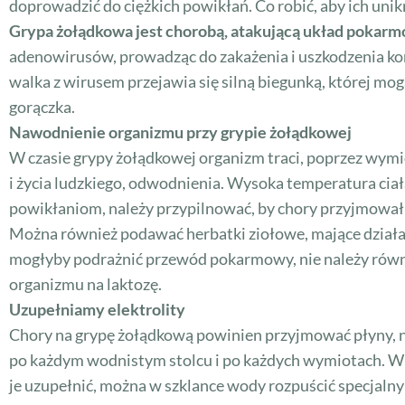
doprowadzić do ciężkich powikłań. Co robić, aby ich unik
Grypa żołądkowa jest chorobą, atakującą układ pokarm
adenowirusów, prowadząc do zakażenia i uszkodzenia komór
walka z wirusem przejawia się silną biegunką, której m
gorączka.
Nawodnienie organizmu przy grypie żołądkowej
W czasie grypy żołądkowej organizm traci, poprzez wymio
i życia ludzkiego, odwodnienia. Wysoka temperatura ci
powikłaniom, należy przypilnować, by chory przyjmował
Można również podawać herbatki ziołowe, mające działan
mogłyby podrażnić przewód pokarmowy, nie należy równi
organizmu na laktozę.
Uzupełniamy elektrolity
Chory na grypę żołądkową powinien przyjmować płyny, ni
po każdym wodnistym stolcu i po każdych wymiotach. W cz
je uzupełnić, można w szklance wody rozpuścić specjalny