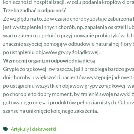
konieczności hospitalizacji, w celu podania kroplówki or
Trzeba zadbać o odporność
Ze względu na to, że w czasie choroby zostaje zaburzona
jest wystąpienie innych chorób, np. zapalenia oskrzeli lu
warto zatem uzupełnić o przyjmowanie probiotyków. Ich d
znacznie szybciej pomogą w odbudowie naturalnej flory ba
po ustąpieniu objawów grypy żołądkowej.
Wzmocnij organizm odpowiednią dietą
Grypie żołądkowej, zwłaszcza, jeśli przebiega bardzo gw
dni choroby u większości pacjentów występuje jadłowstręt
po ustąpieniu wszystkich objawów grypy żołądkowej, war
po chorobie to dobry moment, by zmienić swoje nawyki ż
gotowanego mięsa i produktów pełnoziarnistych. Odpowie
szanse na uniknięcie kolejnego zakażenia.
Artykuły i ciekawostki