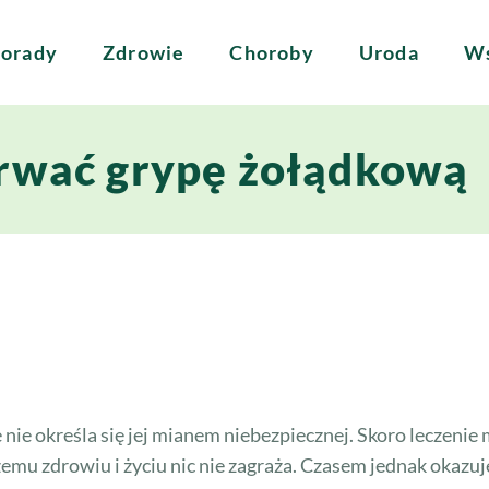
orady
Zdrowie
Choroby
Uroda
Ws
trwać grypę żołądkową
e nie określa się jej mianem niebezpiecznej. Skoro lecze
emu zdrowiu i życiu nic nie zagraża. Czasem jednak okazuj