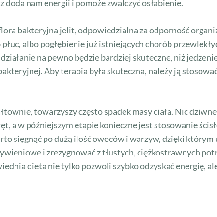
az doda nam energii i pomoże zwalczyć osłabienie.
 flora bakteryjna jelit, odpowiedzialna za odporność orga
b płuc, albo pogłębienie już istniejących chorób przewlekł
ziałanie na pewno będzie bardziej skuteczne, niż jedzeni
kteryjnej. Aby terapia była skuteczna, należy ją stosować 
ałtownie, towarzyszy często spadek masy ciała. Nic dziwneg
, a w późniejszym etapie konieczne jest stosowanie ścisłe
to sięgnąć po dużą ilość owoców i warzyw, dzięki którym
ywieniowe i zrezygnować z tłustych, ciężkostrawnych potr
dnia dieta nie tylko pozwoli szybko odzyskać energię, al