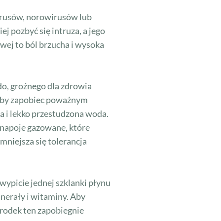
irusów, norowirusów lub
j pozbyć się intruza, a jego
wej to ból brzucha i wysoka
do, groźnego dla zdrowia
 Aby zapobiec poważnym
a i lekko przestudzona woda.
 napoje gazowane, które
niejsza się tolerancja
ypicie jednej szklanki płynu
inerały i witaminy. Aby
Środek ten zapobiegnie