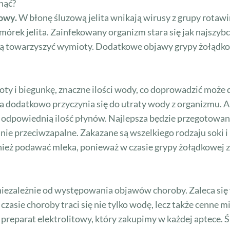
nąć?
owy.
W błonę śluzową jelita wnikają wirusy z grupy rotaw
ek jelita. Zainfekowany organizm stara się jak najszybcie
ogą towarzyszyć wymioty. Dodatkowe objawy grypy żołądko
ty i biegunkę, znaczne ilości wody, co doprowadzić może 
ała dodatkowo przyczynia się do utraty wody z organizmu.
 odpowiednią ilość płynów. Najlepsza będzie przegotowan
ie przeciwzapalne. Zakazane są wszelkiego rodzaju soki i
eż podawać mleka, ponieważ w czasie grypy żołądkowej zm
ezależnie od występowania objawów choroby. Zaleca się w
asie choroby traci się nie tylko wodę, lecz także cenne m
 preparat elektrolitowy, który zakupimy w każdej aptece. 