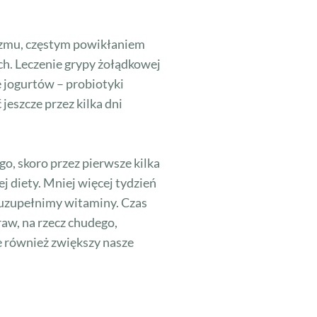
nizmu, częstym powikłaniem
ych. Leczenie grypy żołądkowej
e jogurtów – probiotyki
jeszcze przez kilka dni
o, skoro przez pierwsze kilka
j diety. Mniej więcej tydzień
 uzupełnimy witaminy. Czas
aw, na rzecz chudego,
e również zwiększy nasze