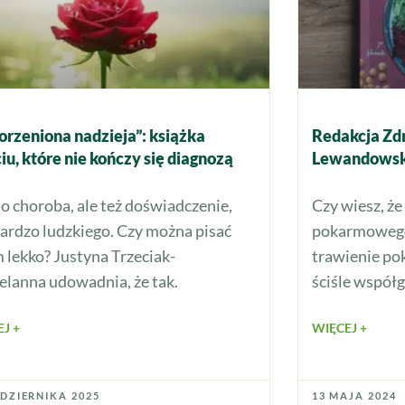
orzeniona nadzieja”: książka
Redakcja Zd
ciu, które nie kończy się diagnozą
Lewandowska
to choroba, ale też doświadczenie,
Czy wiesz, że
bardzo ludzkiego. Czy można pisać
pokarmowego 
m lekko? Justyna Trzeciak-
trawienie po
elanna udowadnia, że tak.
ściśle współ
J +
WIĘCEJ +
ŹDZIERNIKA 2025
13 MAJA 2024