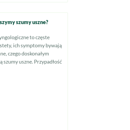
yszymy szumy uszne?
yngologiczne to częste
estety, ich symptomy bywają
ne, czego doskonałym
ą szumy uszne. Przypadłość