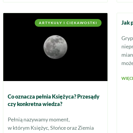
Jak 
ARTYKUŁY I CIEKAWOSTKI
Gryp
niepr
mian
może
WIĘCE
Co oznacza pełnia Księżyca? Przesądy
czy konkretna wiedza?
Pełnią nazywamy moment,
w którym Księżyc, Słońce oraz Ziemia