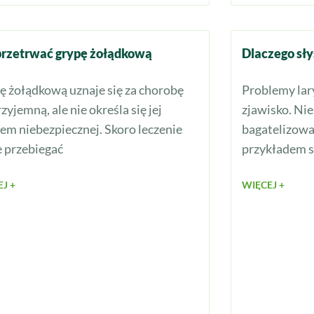
przetrwać grypę żołądkową
Dlaczego sł
ę żołądkową uznaje się za chorobę
Problemy lar
zyjemną, ale nie określa się jej
zjawisko. Ni
em niebezpiecznej. Skoro leczenie
bagatelizowa
 przebiegać
przykładem s
J +
WIĘCEJ +