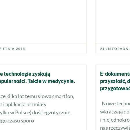
WIETNIA 2015
21 LISTOPADA 
 technologie zyskują
E-dokumenta
opularności. Także w medycynie.
przyszłość, d
przygotowa
cze kilka lat temu słowa smartfon,
Nowe technol
t i aplikacja brzmiały
wkraczają do 
tylko w Polsce) dość egzotycznie.
i niejednokro
ego czasu sporo
nas rzeczywis