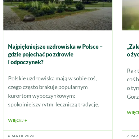
Najpiękniejsze uzdrowiska w Polsce –
„Zak
gdzie pojechać po zdrowie
o ży
i odpoczynek?
Rak 
Polskie uzdrowiska mają w sobie coś,
coś 
czego często brakuje popularnym
o ty
kurortom wypoczynkowym:
Gorz
spokojniejszy rytm, leczniczą tradycję,
WIĘCE
WIĘCEJ +
6 MAJA 2026
7 PA