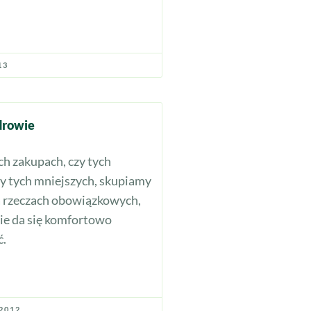
13
drowie
h zakupach, czy tych
zy tych mniejszych, skupiamy
na rzeczach obowiązkowych,
nie da się komfortowo
ć.
2012