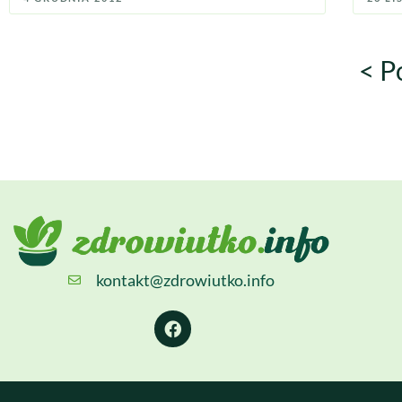
< P
kontakt@zdrowiutko.info