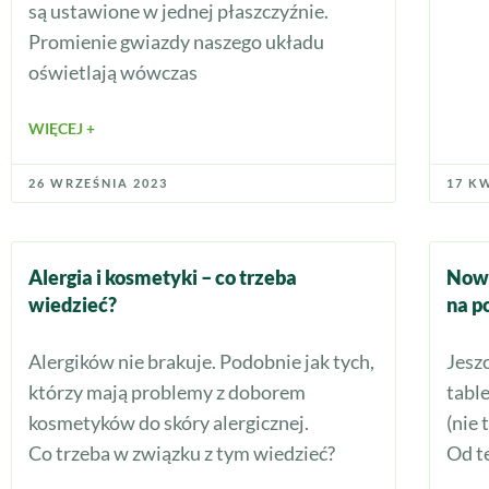
są ustawione w jednej płaszczyźnie.
Promienie gwiazdy naszego układu
oświetlają wówczas
WIĘCEJ +
26 WRZEŚNIA 2023
17 K
Alergia i kosmetyki – co trzeba
Nowe
wiedzieć?
na p
Alergików nie brakuje. Podobnie jak tych,
Jesz
którzy mają problemy z doborem
table
kosmetyków do skóry alergicznej.
(nie 
Co trzeba w związku z tym wiedzieć?
Od t