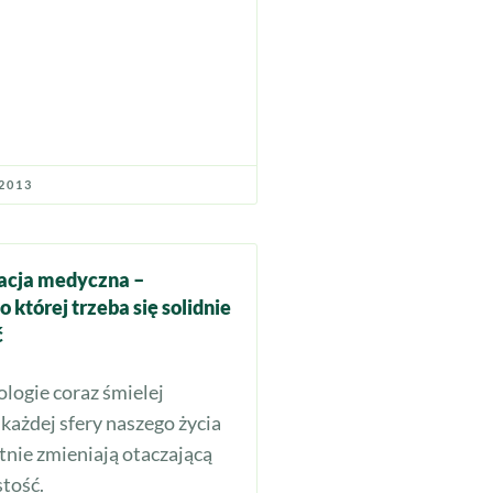
2013
cja medyczna –
o której trzeba się solidnie
ć
ogie coraz śmielej
każdej sfery naszego życia
tnie zmieniają otaczającą
tość.