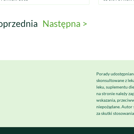
oprzednia
Następna >
Porady udostępnian
skonsultowane z le
leku, suplementu di
na stronie należy za
wskazania, przeciww
niepożądane. Autor 
za skutki stosowani