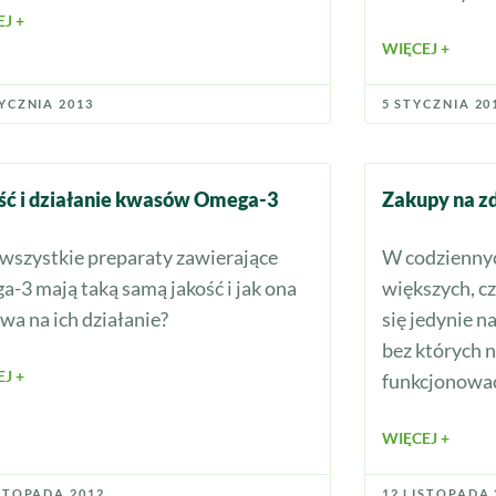
J +
WIĘCEJ +
YCZNIA 2013
5 STYCZNIA 20
ść i działanie kwasów Omega-3
Zakupy na z
wszystkie preparaty zawierające
W codziennyc
a-3 mają taką samą jakość i jak ona
większych, c
wa na ich działanie?
się jedynie 
bez których 
J +
funkcjonowa
WIĘCEJ +
ISTOPADA 2012
12 LISTOPADA 