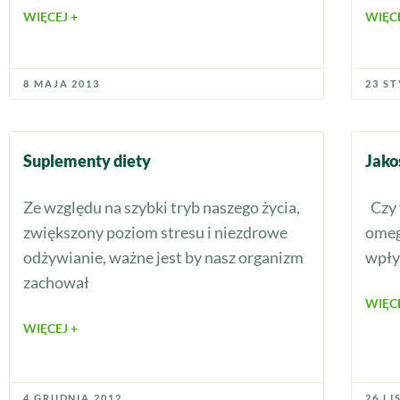
WIĘCEJ +
WIĘCE
8 MAJA 2013
23 ST
Suplementy diety
Jako
Ze względu na szybki tryb naszego życia,
Czy 
zwiększony poziom stresu i niezdrowe
omeg
odżywianie, ważne jest by nasz organizm
wpły
zachował
WIĘCE
WIĘCEJ +
4 GRUDNIA 2012
26 L