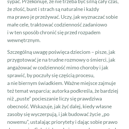
sypać. Przekonuje, że nie trzeba być silną cały czas,
że złość, bunt i strach są naturalne i każdy
ma prawo je przeżywać. Uczy, jak wyznaczać sobie
małe cele, traktować codzienność zadaniowo
i w ten sposób chronić się przed rozpadem
wewnętrznym.
Szczególną uwagę poświęca dzieciom – pisze, jak
przygotować je na trudne rozmowy o śmierci, jak
angażować w codzienność mimo choroby i jak
sprawić, by poczuły się częścią procesu,
a nie biernym świadkiem. Ważne miejsce zajmuje
też temat wsparcia; autorka podkreśla, że bardziej
niż „puste” pocieszanie liczy się prawdziwa
obecność. Wskazuje, jak żyć dalej, kiedy własne
zasoby się wyczerpują, i jak budować życie „po
nowemu”, ustalając priorytety i dając sobie prawo