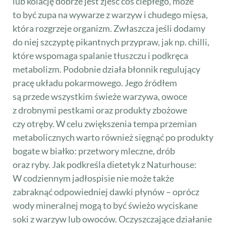
lub kolację dobrze jest zjeść coś ciepłego, może
to być zupa na wywarze z warzyw i chudego mięsa,
która rozgrzeje organizm. Zwłaszcza jeśli dodamy
do niej szczyptę pikantnych przypraw, jak np. chilli,
które wspomaga spalanie tłuszczu i podkręca
metabolizm. Podobnie działa błonnik regulujący
pracę układu pokarmowego. Jego źródłem
są przede wszystkim świeże warzywa, owoce
z drobnymi pestkami oraz produkty zbożowe
czy otręby. W celu zwiększenia tempa przemian
metabolicznych warto również sięgnąć po produkty
bogate w białko: przetwory mleczne, drób
oraz ryby. Jak podkreśla dietetyk z Naturhouse:
W codziennym jadłospisie nie może także
zabraknąć odpowiedniej dawki płynów – oprócz
wody mineralnej mogą to być świeżo wyciskane
soki z warzyw lub owoców. Oczyszczające działanie