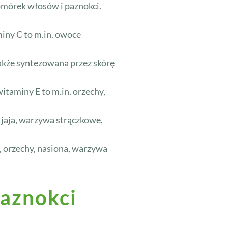
omórek włosów i paznokci.
iny C to m.in. owoce
także syntezowana przez skórę
itaminy E to m.in. orzechy,
 jaja, warzywa strączkowe,
ł, orzechy, nasiona, warzywa
paznokci