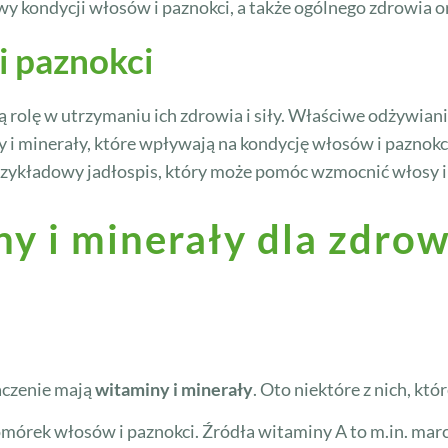
y kondycji włosów i paznokci, a także ogólnego zdrowia 
i paznokci
rolę w utrzymaniu ich zdrowia i siły. Właściwe odżywian
 i minerały, które wpływają na kondycję włosów i paznokc
rzykładowy jadłospis, który może pomóc wzmocnić włosy i
ny i minerały dla zdr
aczenie mają
witaminy i minerały
. Oto niektóre z nich, kt
órek włosów i paznokci. Źródła witaminy A to m.in. march