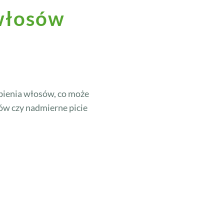
 włosów
abienia włosów, co może
sów czy nadmierne picie