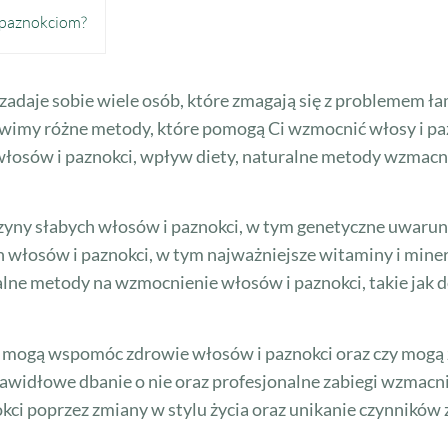
 paznokciom?
 zadaje sobie wiele osób, które zmagają się z problemem 
imy różne metody, które pomogą Ci wzmocnić włosy i paz
łosów i paznokci, wpływ diety, naturalne metody wzmacni
zyczyny słabych włosów i paznokci, w tym genetyczne uwar
 włosów i paznokci, w tym najważniejsze witaminy i mine
ralne metody na wzmocnienie włosów i paznokci, takie ja
ty mogą wspomóc zdrowie włosów i paznokci oraz czy mogą 
widłowe dbanie o nie oraz profesjonalne zabiegi wzmacni
kci poprzez zmiany w stylu życia oraz unikanie czynnikó