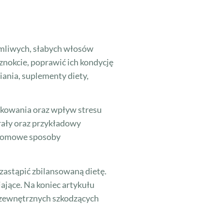
łamliwych, słabych włosów
nokcie, poprawić ich kondycję
ania, suplementy diety,
unkowania oraz wpływ stresu
rały oraz przykładowy
k domowe sposoby
zastąpić zbilansowaną dietę.
ające. Na koniec artykułu
w zewnętrznych szkodzących