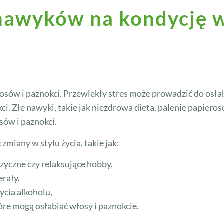
 nawyków na kondycję
osów i paznokci. Przewlekły stres może prowadzić do osł
i. Złe nawyki, takie jak niezdrowa dieta, palenie papiero
sów i paznokci.
miany w stylu życia, takie jak:
fizyczne czy relaksujące hobby,
erały,
ycia alkoholu,
re mogą osłabiać włosy i paznokcie.