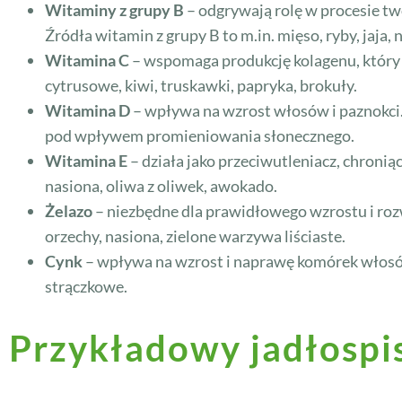
Witaminy z grupy B
– odgrywają rolę w procesie tw
Źródła witamin z grupy B to m.in. mięso, ryby, jaja,
Witamina C
– wspomaga produkcję kolagenu, który 
cytrusowe, kiwi, truskawki, papryka, brokuły.
Witamina D
– wpływa na wzrost włosów i paznokci. 
pod wpływem promieniowania słonecznego.
Witamina E
– działa jako przeciwutleniacz, chronią
nasiona, oliwa z oliwek, awokado.
Żelazo
– niezbędne dla prawidłowego wzrostu i rozwo
orzechy, nasiona, zielone warzywa liściaste.
Cynk
– wpływa na wzrost i naprawę komórek włosów i
strączkowe.
Przykładowy jadłospis