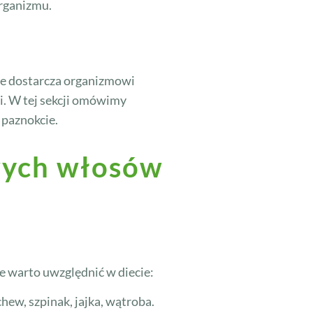
organizmu.
ie dostarcza organizmowi
i. W tej sekcji omówimy
 paznokcie.
owych włosów
óre warto uwzględnić w diecie:
ew, szpinak, jajka, wątroba.