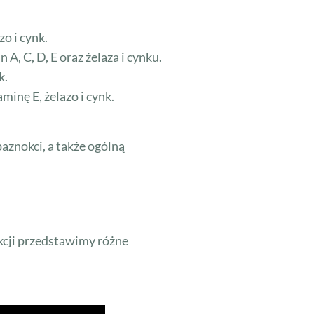
o i cynk.
, C, D, E oraz żelaza i cynku.
k.
minę E, żelazo i cynk.
aznokci, a także ogólną
kcji przedstawimy różne