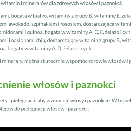
 witamin i minerałów dla zdrowych włosów i paznokci:
mi, bogata w białko, witaminy z grupy B, witaminę E, żelaz
m, awokado, szpinakiem i łososiem, dostarczająca witamin A
omidorami i quinoa, bogata w witaminy A, C, E, żelazo i cyn
mi i nasionami chia, dostarczający witamin z grupy B, wita
ną, bogaty w witaminy A, D, żelazo i cynk.
 i minerały, można skutecznie wspomóc zdrowie włosów i p
nienie włosów i paznokci
y i pielęgnacji, aby wzmocnić włosy i paznokcie. W tej se
ejów do pielęgnacji włosów i paznokci.