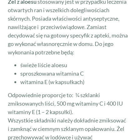
Żel z aloesu
stosowany jest w przypadku leczenia
otwartych ran i wszelkich dolegliwościach
skórnych. Posiada właściwości antyseptyczne,
nawilżające i przeciwświądowe. Zamiast
decydować się na gotowy specyfik z apteki, można
go wykonać własnoręcznie w domu. Do jego
wykonania potrzebne będą:
świeże liście aloesu
sproszkowana witamina C
witamina E (w kapsułkach)
Odpowiednie proporcje to: ¼ szklanki
zmiksowanych liści, 500 mg witaminy C i 400 IU
witaminy E (1 – 2 kapsułki).
Wszystkie składniki należy dokładnie zmiksować
i zamknąć w ciemnym szklanym opakowaniu. Żel
przechowywać w lodówce i używać