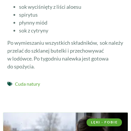
sok wyciśnięty z liści aloesu
spirytus
płynny miód
sok z cytryny
Po wymieszaniu wszystkich składników, sok należy
przelać do szklanej butelki i przechowywać
w lodówce. Po tygodniu nalewka jest gotowa
do spożycia.
Cuda natury
LĘKI - FOBIE