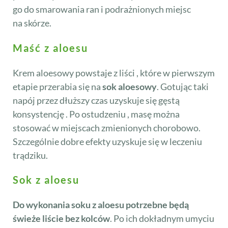
go do smarowania ran i podrażnionych miejsc
na skórze.
Maść z aloesu
Krem aloesowy powstaje z liści , które w pierwszym
etapie przerabia się na
sok aloesowy
. Gotując taki
napój przez dłuższy czas uzyskuje się gęstą
konsystencję . Po ostudzeniu , masę można
stosować w miejscach zmienionych chorobowo.
Szczególnie dobre efekty uzyskuje się w leczeniu
trądziku.
Sok z aloesu
Do wykonania soku z aloesu potrzebne będą
świeże liście bez kolców
. Po ich dokładnym umyciu