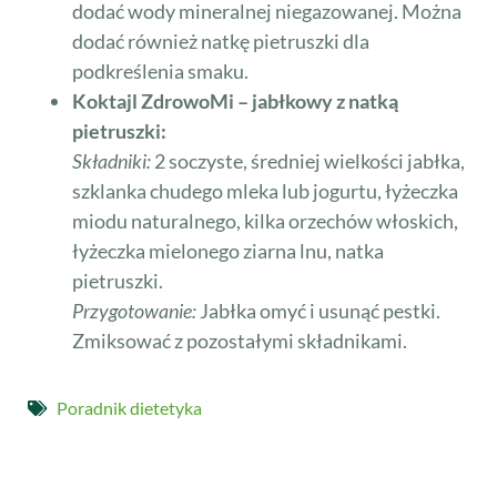
dodać wody mineralnej niegazowanej. Można
dodać również natkę pietruszki dla
podkreślenia smaku.
Koktajl ZdrowoMi – jabłkowy z natką
pietruszki:
Składniki:
2 soczyste, średniej wielkości jabłka,
szklanka chudego mleka lub jogurtu, łyżeczka
miodu naturalnego, kilka orzechów włoskich,
łyżeczka mielonego ziarna lnu, natka
pietruszki.
Przygotowanie:
Jabłka omyć i usunąć pestki.
Zmiksować z pozostałymi składnikami.
Poradnik dietetyka