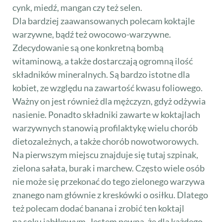
cynk, miedź, mangan czy też selen.
Dla bardziej zaawansowanych polecam koktajle
warzywne, bądź też owocowo-warzywne.
Zdecydowanie są one konkretną bombą
witaminową, a także dostarczają ogromną ilość
składników mineralnych. Są bardzo istotne dla
kobiet, ze względu na zawartość kwasu foliowego.
Ważny on jest również dla mężczyzn, gdyż odżywia
nasienie. Ponadto składniki zawarte w koktajlach
warzywnych stanowią profilaktykę wielu chorób
dietozależnych, a także chorób nowotworowych.
Na pierwszym miejscu znajduje się tutaj szpinak,
zielona sałata, burak i marchew. Często wiele osób
nie może się przekonać do tego zielonego warzywa
znanego nam głównie z kreskówki o osiłku. Dlatego
też polecam dodać banana i zrobić ten koktajl
na soku jabłkowym. Jestem pewna, że dla każdego