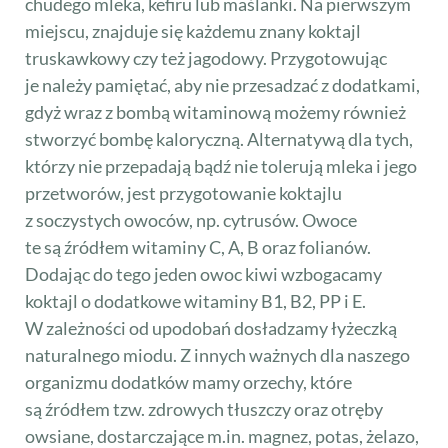
chudego mleka, kefiru lub maślanki. Na pierwszym
miejscu, znajduje się każdemu znany koktajl
truskawkowy czy też jagodowy. Przygotowując
je należy pamiętać, aby nie przesadzać z dodatkami,
gdyż wraz z bombą witaminową możemy również
stworzyć bombę kaloryczną. Alternatywą dla tych,
którzy nie przepadają bądź nie tolerują mleka i jego
przetworów, jest przygotowanie koktajlu
z soczystych owoców, np. cytrusów. Owoce
te są źródłem witaminy C, A, B oraz folianów.
Dodając do tego jeden owoc kiwi wzbogacamy
koktajl o dodatkowe witaminy B1, B2, PP i E.
W zależności od upodobań dosładzamy łyżeczką
naturalnego miodu. Z innych ważnych dla naszego
organizmu dodatków mamy orzechy, które
są źródłem tzw. zdrowych tłuszczy oraz otręby
owsiane, dostarczające m.in. magnez, potas, żelazo,