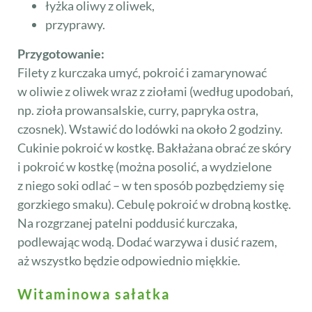
łyżka oliwy z oliwek,
przyprawy.
Przygotowanie:
Filety z kurczaka umyć, pokroić i zamarynować
w oliwie z oliwek wraz z ziołami (według upodobań,
np. zioła prowansalskie, curry, papryka ostra,
czosnek). Wstawić do lodówki na około 2 godziny.
Cukinie pokroić w kostkę. Bakłażana obrać ze skóry
i pokroić w kostkę (można posolić, a wydzielone
z niego soki odlać – w ten sposób pozbędziemy się
gorzkiego smaku). Cebulę pokroić w drobną kostkę.
Na rozgrzanej patelni poddusić kurczaka,
podlewając wodą. Dodać warzywa i dusić razem,
aż wszystko będzie odpowiednio miękkie.
Witaminowa sałatka