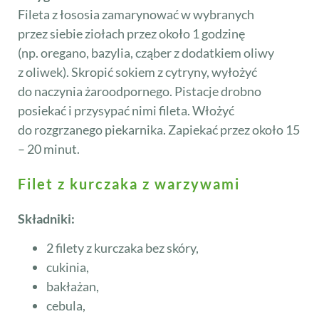
Fileta z łososia zamarynować w wybranych
przez siebie ziołach przez około 1 godzinę
(np. oregano, bazylia, cząber z dodatkiem oliwy
z oliwek). Skropić sokiem z cytryny, wyłożyć
do naczynia żaroodpornego. Pistacje drobno
posiekać i przysypać nimi fileta. Włożyć
do rozgrzanego piekarnika. Zapiekać przez około 15
– 20 minut.
Filet z kurczaka z warzywami
Składniki:
2 filety z kurczaka bez skóry,
cukinia,
bakłażan,
cebula,