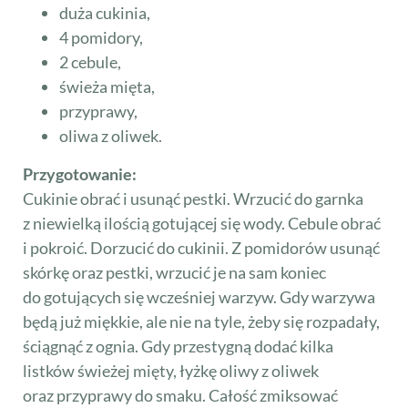
duża cukinia,
4 pomidory,
2 cebule,
świeża mięta,
przyprawy,
oliwa z oliwek.
Przygotowanie:
Cukinie obrać i usunąć pestki. Wrzucić do garnka
z niewielką ilością gotującej się wody. Cebule obrać
i pokroić. Dorzucić do cukinii. Z pomidorów usunąć
skórkę oraz pestki, wrzucić je na sam koniec
do gotujących się wcześniej warzyw. Gdy warzywa
będą już miękkie, ale nie na tyle, żeby się rozpadały,
ściągnąć z ognia. Gdy przestygną dodać kilka
listków świeżej mięty, łyżkę oliwy z oliwek
oraz przyprawy do smaku. Całość zmiksować