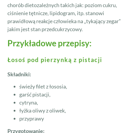
chorób dietozależnych takich jak: poziom cukru,
ciśnienie tętnicze, lipidogram, itp. stanowi
prawidłową reakcje człowieka na „tykający zegar”
jakim jest stan przedcukrzycowy.
Przykładowe przepisy:
Łosoś pod pierzynką z pistacji
Składniki:
świeży filet z łososia,
garść pistacji,
cytryna,
łyżka oliwy z oliwek,
przyprawy
Przygotowanie: