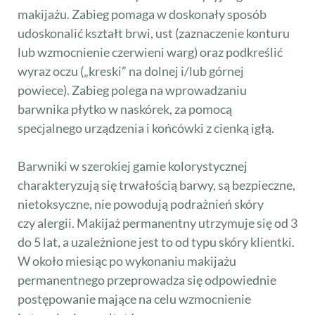
makijażu. Zabieg pomaga w doskonały sposób
udoskonalić kształt brwi, ust (zaznaczenie konturu
lub wzmocnienie czerwieni warg) oraz podkreślić
wyraz oczu („kreski” na dolnej i/lub górnej
powiece). Zabieg polega na wprowadzaniu
barwnika płytko w naskórek, za pomocą
specjalnego urządzenia i końcówki z cienką igłą.
Barwniki w szerokiej gamie kolorystycznej
charakteryzują się trwałością barwy, są bezpieczne,
nietoksyczne, nie powodują podrażnień skóry
czy alergii. Makijaż permanentny utrzymuje się od 3
do 5 lat, a uzależnione jest to od typu skóry klientki.
W około miesiąc po wykonaniu makijażu
permanentnego przeprowadza się odpowiednie
postępowanie mające na celu wzmocnienie