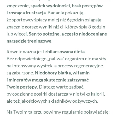
zmęczenie, spadek wydolności, brak postępów
i rosnąca frustracja
. Badania pokazują,
że sportowcy śpiący mniej niż 6 godzin osiągają
znacznie gorsze wyniki niż ci, którzy śpią 8 godzin
lub więcej.
Sen to potężne, a często niedoceniane
narzędzie treningowe
.
Równie ważna jest
zbilansowana dieta
.
Bez odpowiedniego „paliwa” organizm nie ma siły
na intensywny wysiłek, a procesy regeneracyjne
są zaburzone.
Niedobory białka, witamin
i minerałów mogą skutecznie zatrzymać
Twoje postępy
. Dlatego warto zadbać,
by codzienne posiłki dostarczały nie tylko kalorii,
ale też jakościowych składników odżywczych.
Na Twoim talerzu powinny regularnie pojawiać się: