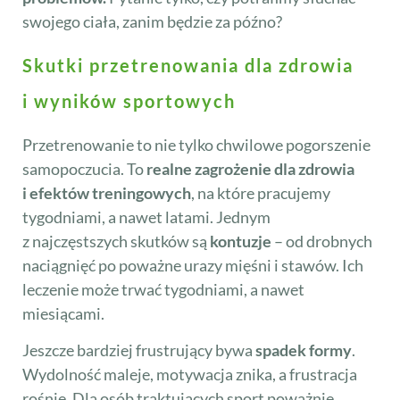
swojego ciała, zanim będzie za późno?
Skutki przetrenowania dla zdrowia
i wyników sportowych
Przetrenowanie to nie tylko chwilowe pogorszenie
samopoczucia. To
realne zagrożenie dla zdrowia
i efektów treningowych
, na które pracujemy
tygodniami, a nawet latami. Jednym
z najczęstszych skutków są
kontuzje
– od drobnych
naciągnięć po poważne urazy mięśni i stawów. Ich
leczenie może trwać tygodniami, a nawet
miesiącami.
Jeszcze bardziej frustrujący bywa
spadek formy
.
Wydolność maleje, motywacja znika, a frustracja
rośnie. Dla osób traktujących sport poważnie