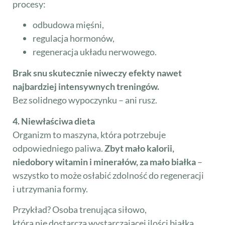
procesy:
odbudowa mięśni,
regulacja hormonów,
regeneracja układu nerwowego.
Brak snu skutecznie niweczy efekty nawet
najbardziej intensywnych treningów.
Bez solidnego wypoczynku – ani rusz.
4. Niewłaściwa dieta
Organizm to maszyna, która potrzebuje
odpowiedniego paliwa.
Zbyt mało kalorii,
niedobory witamin i minerałów, za mało białka
–
wszystko to może osłabić zdolność do regeneracji
i utrzymania formy.
Przykład? Osoba trenująca siłowo,
która nie dostarcza wystarczającej ilości białka,