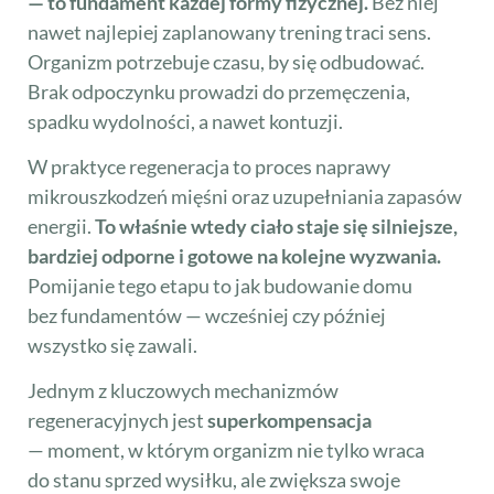
— to fundament każdej formy fizycznej.
Bez niej
nawet najlepiej zaplanowany trening traci sens.
Organizm potrzebuje czasu, by się odbudować.
Brak odpoczynku prowadzi do przemęczenia,
spadku wydolności, a nawet kontuzji.
W praktyce regeneracja to proces naprawy
mikrouszkodzeń mięśni oraz uzupełniania zapasów
energii.
To właśnie wtedy ciało staje się silniejsze,
bardziej odporne i gotowe na kolejne wyzwania.
Pomijanie tego etapu to jak budowanie domu
bez fundamentów — wcześniej czy później
wszystko się zawali.
Jednym z kluczowych mechanizmów
regeneracyjnych jest
superkompensacja
— moment, w którym organizm nie tylko wraca
do stanu sprzed wysiłku, ale zwiększa swoje