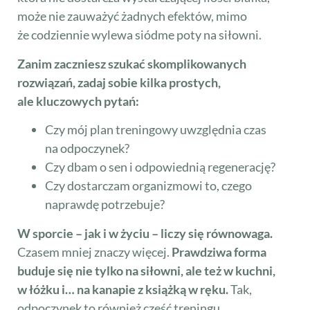
może nie zauważyć żadnych efektów, mimo
że codziennie wylewa siódme poty na siłowni.
Zanim zaczniesz szukać skomplikowanych
rozwiązań, zadaj sobie kilka prostych,
ale kluczowych pytań:
Czy mój plan treningowy uwzględnia czas
na odpoczynek?
Czy dbam o sen i odpowiednią regenerację?
Czy dostarczam organizmowi to, czego
naprawdę potrzebuje?
W sporcie – jak i w życiu – liczy się równowaga.
Czasem mniej znaczy więcej.
Prawdziwa forma
buduje się nie tylko na siłowni, ale też w kuchni,
w łóżku i… na kanapie z książką w ręku.
Tak,
odpoczynek to również część treningu.