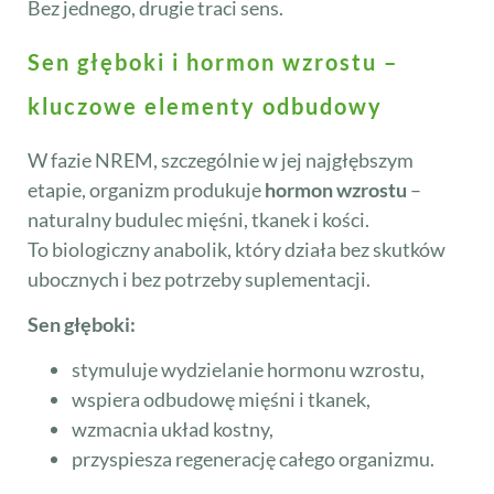
Bez jednego, drugie traci sens.
Sen głęboki i hormon wzrostu –
kluczowe elementy odbudowy
W fazie NREM, szczególnie w jej najgłębszym
etapie, organizm produkuje
hormon wzrostu
–
naturalny budulec mięśni, tkanek i kości.
To biologiczny anabolik, który działa bez skutków
ubocznych i bez potrzeby suplementacji.
Sen głęboki:
stymuluje wydzielanie hormonu wzrostu,
wspiera odbudowę mięśni i tkanek,
wzmacnia układ kostny,
przyspiesza regenerację całego organizmu.