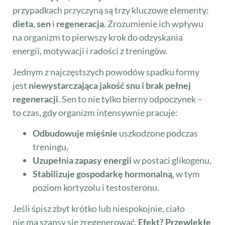
przypadkach przyczyną są trzy kluczowe elementy:
dieta
,
sen
i
regeneracja
. Zrozumienie ich wpływu
na organizm to pierwszy krok do odzyskania
energii, motywacji i radości z treningów.
Jednym z najczęstszych powodów spadku formy
jest
niewystarczająca jakość snu i brak pełnej
regeneracji
. Sen to nie tylko bierny odpoczynek –
to czas, gdy organizm intensywnie pracuje:
Odbudowuje mięśnie
uszkodzone podczas
treningu,
Uzupełnia zapasy energii
w postaci glikogenu,
Stabilizuje gospodarkę hormonalną
, w tym
poziom kortyzolu i testosteronu.
Jeśli śpisz zbyt krótko lub niespokojnie, ciało
nie ma szansy się zregenerować.
Efekt? Przewlekłe