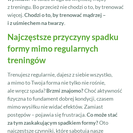
z treningu. Bo przecież nie chodzi o to, by trenować
więcej.
Chodzi o to, by trenować mądrzej –
i z uśmiechem na twarzy
.
Najczęstsze przyczyny spadku
formy mimo regularnych
treningów
Trenujesz regularnie, dajesz z siebie wszystko,
a mimo to Twoja forma nie tylko nie rośnie,
ale wręcz spada?
Brzmi znajomo?
Choć aktywność
fizyczna to fundament dobrej kondycji, czasem
mimo wysiłku nie widać efektów. Zamiast
postępów – pojawia się frustracja.
Co może stać
za tym zaskakującym spadkiem formy?
Oto
najczęstsze czynniki, które sabotują nasze