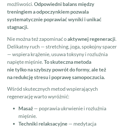
możliwości.
Odpowiedni balans między
treningiem a odpoczynkiem pozwala
systematycznie poprawiać wyniki i unikać
stagnacji.
Nie można też zapominać o
aktywnej regeneracji
.
Delikatny ruch — stretching, joga, spokojny spacer
— wspiera krążenie, usuwa toksyny i rozluźnia
napięte mięśnie.
To skuteczna metoda
nie tylko na szybszy powrót do formy, ale też
na redukcję stresu i poprawę samopoczucia.
Wśród skutecznych metod wspierających
regenerację warto wyróżnić:
Masaż
— poprawia ukrwienie i rozluźnia
mięśnie.
Techniki relaksacyjne
— medytacja