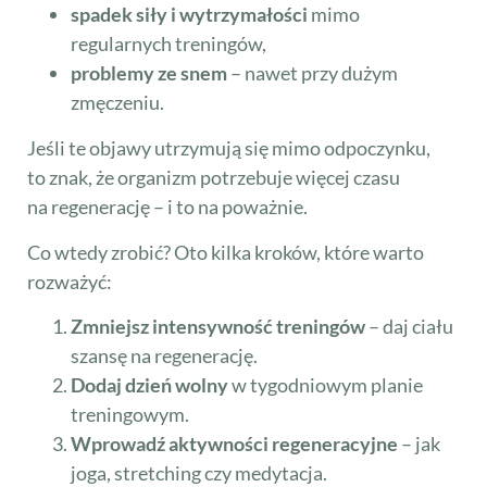
spadek siły i wytrzymałości
mimo
regularnych treningów,
problemy ze snem
– nawet przy dużym
zmęczeniu.
Jeśli te objawy utrzymują się mimo odpoczynku,
to znak, że organizm potrzebuje więcej czasu
na regenerację – i to na poważnie.
Co wtedy zrobić? Oto kilka kroków, które warto
rozważyć:
Zmniejsz intensywność treningów
– daj ciału
szansę na regenerację.
Dodaj dzień wolny
w tygodniowym planie
treningowym.
Wprowadź aktywności regeneracyjne
– jak
joga, stretching czy medytacja.