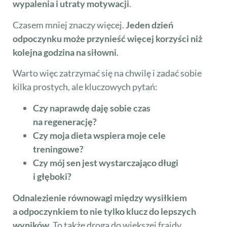
wypalenia i utraty motywacji
.
Czasem mniej znaczy więcej.
Jeden dzień
odpoczynku może przynieść więcej korzyści niż
kolejna godzina na siłowni
.
Warto więc zatrzymać się na chwilę i zadać sobie
kilka prostych, ale kluczowych pytań:
Czy naprawdę daję sobie czas
na regenerację?
Czy moja dieta wspiera moje cele
treningowe?
Czy mój sen jest wystarczająco długi
i głęboki?
Odnalezienie równowagi między wysiłkiem
a odpoczynkiem to nie tylko klucz do lepszych
wyników
. To także droga do większej frajdy