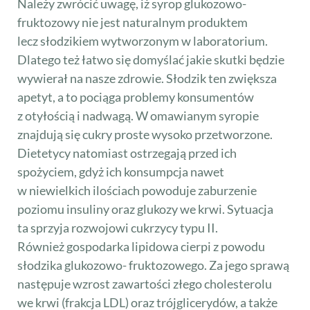
Należy zwrócić uwagę, iż syrop glukozowo-
fruktozowy nie jest naturalnym produktem
lecz słodzikiem wytworzonym w laboratorium.
Dlatego też łatwo się domyślać jakie skutki będzie
wywierał na nasze zdrowie. Słodzik ten zwiększa
apetyt, a to pociąga problemy konsumentów
z otyłością i nadwagą. W omawianym syropie
znajdują się cukry proste wysoko przetworzone.
Dietetycy natomiast ostrzegają przed ich
spożyciem, gdyż ich konsumpcja nawet
w niewielkich ilościach powoduje zaburzenie
poziomu insuliny oraz glukozy we krwi. Sytuacja
ta sprzyja rozwojowi cukrzycy typu II.
Również gospodarka lipidowa cierpi z powodu
słodzika glukozowo- fruktozowego. Za jego sprawą
następuje wzrost zawartości złego cholesterolu
we krwi (frakcja LDL) oraz trójglicerydów, a także