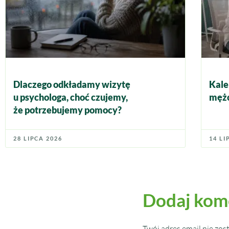
Dlaczego odkładamy wizytę
Kale
u psychologa, choć czujemy,
mężc
że potrzebujemy pomocy?
28 LIPCA 2026
14 LI
Dodaj kom
Twój adres email nie zos