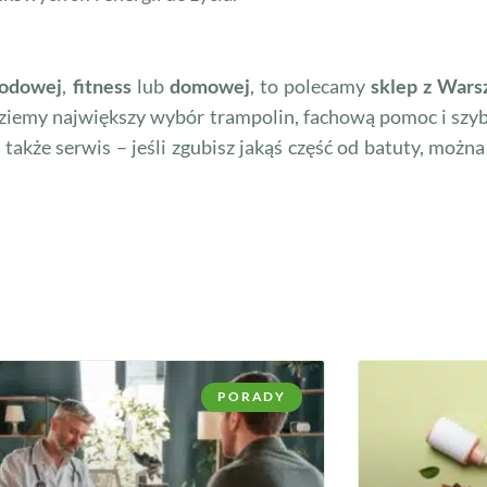
rodowej
,
fitness
lub
domowej
, to polecamy
sklep z Wars
dziemy największy wybór trampolin, fachową pomoc i sz
o także serwis – jeśli zgubisz jakąś część od batuty, można
PORADY