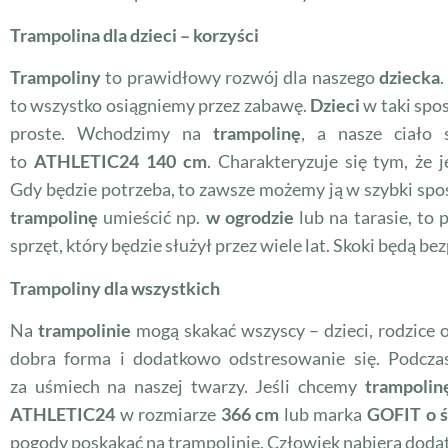
Trampolina dla dzieci – korzyści
Trampoliny
to prawidłowy rozwój dla naszego
dziecka
to wszystko osiągniemy przez zabawę.
Dzieci
w taki spo
proste. Wchodzimy na
trampolinę
, a nasze ciało
to
ATHLETIC24 140 cm
. Charakteryzuje się tym, że 
Gdy będzie potrzeba, to zawsze możemy ją w szybki sposó
trampolinę
umieścić np.
w ogrodzie
lub na tarasie, to
sprzęt, który będzie służył przez wiele lat. Skoki będą bez
Trampoliny dla wszystkich
Na
trampolinie
mogą skakać wszyscy – dzieci, rodzice 
dobra forma i dodatkowo odstresowanie się. Podcza
za uśmiech na naszej twarzy. Jeśli chcemy
trampolin
ATHLETIC24
w rozmiarze
366 cm
lub marka
GOFIT o ś
pogody poskakać na trampolinie. Człowiek nabiera dodatko