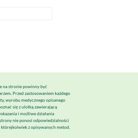
e na stronie powinny być
karzem. Przed zastosowaniem każdego
ety, wyrobu medycznego opisanego
poznać się z ulotką zawierającą
skazania i możliwe działania
strony nie ponosi odpowiedzialności
a którejkolwiek z opisywanych metod.