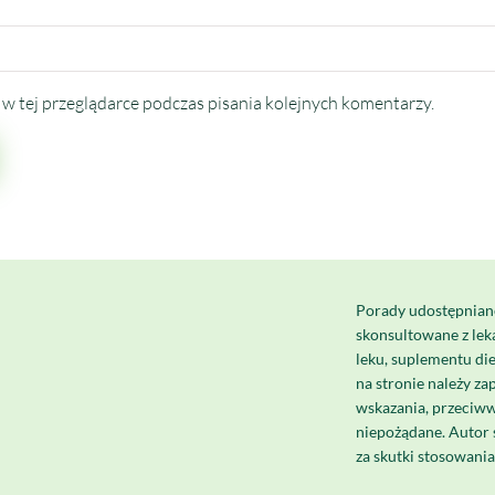
w tej przeglądarce podczas pisania kolejnych komentarzy.
Porady udostępnian
skonsultowane z le
leku, suplementu di
na stronie należy za
wskazania, przeciww
niepożądane. Autor 
za skutki stosowani