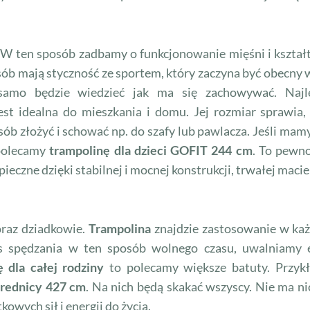
. W ten sposób zadbamy o funkcjonowanie mięśni i kszta
sób mają styczność ze sportem, który zaczyna być obecny 
 samo będzie wiedzieć jak ma się zachowywać. Naj
jest idealna do mieszkania i domu. Jej rozmiar sprawia,
b złożyć i schować np. do szafy lub pawlacza. Jeśli mamy
 polecamy
trampolinę dla dzieci GOFIT 244 cm
. To pewn
pieczne dzięki stabilnej i mocnej konstrukcji, trwałej macie
oraz dziadkowie.
Trampolina
znajdzie zastosowanie w każd
s spędzania w ten sposób wolnego czasu, uwalniamy e
ę dla całej rodziny
to polecamy większe batuty. Przy
rednicy 427 cm
. Na nich będą skakać wszyscy. Nie ma ni
wych sił i energii do życia.