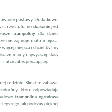
łtowanie postawy. Dodatkowo,
w ich życiu. Samo
skakanie
jest
lepsze
trampoliny
dla dzieci
 że nie zajmuje mało miejsca.
 więcej miejsca i chcielibyśmy
ość, że mamy najwyższej klasy
 i siatce zabezpieczającej.
ej rodzinie. Skoki to zabawa,
ndorfiny, które odpowiadają
kładowo
trampolina ogrodowa
c lepszego jak podczas pięknej