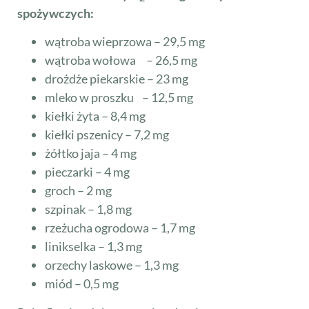
spożywczych:
wątroba wieprzowa – 29,5 mg
wątroba wołowa – 26,5 mg
drożdże piekarskie – 23 mg
mleko w proszku – 12,5 mg
kiełki żyta – 8,4 mg
kiełki pszenicy – 7,2 mg
żółtko jaja – 4 mg
pieczarki – 4 mg
groch – 2 mg
szpinak – 1,8 mg
rzeżucha ogrodowa – 1,7 mg
linikselka – 1,3 mg
orzechy laskowe – 1,3 mg
miód – 0,5 mg