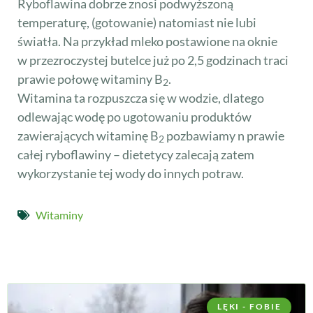
Ryboflawina dobrze znosi podwyższoną
temperaturę, (gotowanie) natomiast nie lubi
światła. Na przykład mleko postawione na oknie
w przezroczystej butelce już po 2,5 godzinach traci
prawie połowę witaminy B
.
2
Witamina ta rozpuszcza się w wodzie, dlatego
odlewając wodę po ugotowaniu produktów
zawierających witaminę B
pozbawiamy n prawie
2
całej ryboflawiny – dietetycy zalecają zatem
wykorzystanie tej wody do innych potraw.
Witaminy
LĘKI - FOBIE