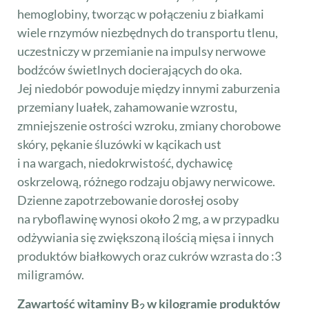
hemoglobiny, tworząc w połączeniu z białkami
wiele rnzymów niezbędnych do transportu tlenu,
uczestniczy w przemianie na impulsy nerwowe
bodźców świetlnych docierających do oka.
Jej niedobór powoduje między innymi zaburzenia
przemiany luałek, zahamowanie wzrostu,
zmniejszenie ostrości wzroku, zmiany chorobowe
skóry, pękanie śluzówki w kącikach ust
i na wargach, niedokrwistość, dychawicę
oskrzelową, różnego rodzaju objawy nerwicowe.
Dzienne zapotrzebowanie dorosłej osoby
na ryboflawinę wynosi około 2 mg, a w przypadku
odżywiania się zwiększoną ilością mięsa i innych
produktów białkowych oraz cukrów wzrasta do :3
miligramów.
Zawartość witaminy B
w kilogramie produktów
2