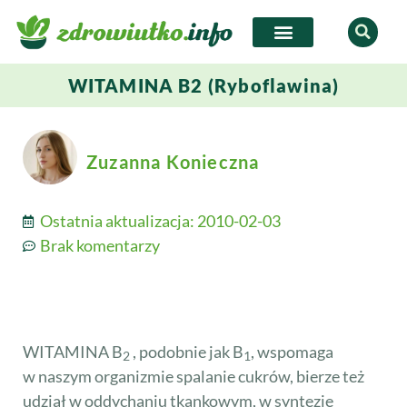
WITAMINA B2 (Ryboflawina)
Zuzanna Konieczna
Ostatnia aktualizacja:
2010-02-03
Brak komentarzy
WITAMINA B
, podobnie jak B
, wspomaga
2
1
w naszym organizmie spalanie cukrów, bierze też
udział w oddychaniu tkankowym, w syntezie