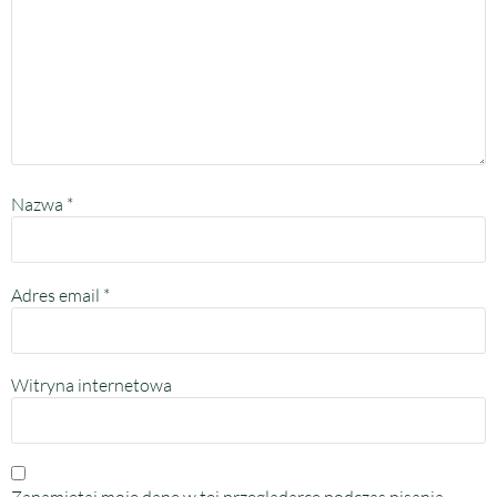
Nazwa
*
Adres email
*
Witryna internetowa
Zapamiętaj moje dane w tej przeglądarce podczas pisania