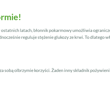
ormie!
 ostatnich latach, błonnik pokarmowy umożliwia ogranicze
dnocześnie reguluje stężenie glukozy ze krwi. To dlateg
za sobą olbrzymie korzyści. Żaden inny składnik pożywieni