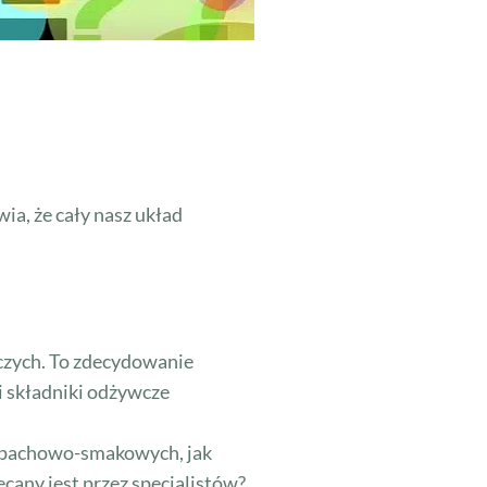
ia, że cały nasz układ
czych. To zdecydowanie
i składniki odżywcze
zapachowo-smakowych, jak
ecany jest przez specjalistów?