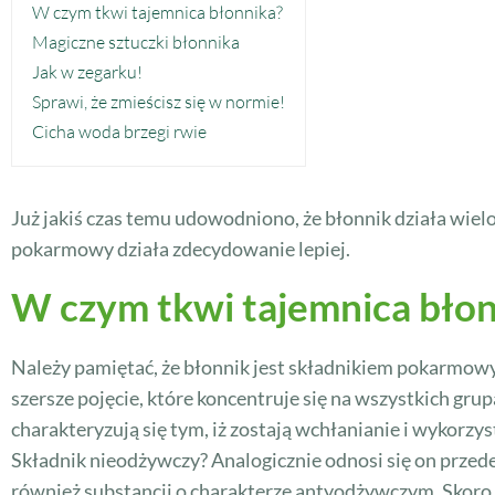
W czym tkwi tajemnica błonnika?
Magiczne sztuczki błonnika
Jak w zegarku!
Sprawi, że zmieścisz się w normie!
Cicha woda brzegi rwie
Już jakiś czas temu udowodniono, że błonnik działa wie
pokarmowy działa zdecydowanie lepiej.
W czym tkwi tajemnica błon
Należy pamiętać, że błonnik jest składnikiem pokarmow
szersze pojęcie, które koncentruje się na wszystkich gr
charakteryzują się tym, iż zostają wchłanianie i wykorz
Składnik nieodżywczy? Analogicznie odnosi się on prze
również substancji o charakterze antyodżywczym. Skoro wi