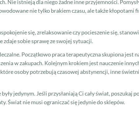
h. Nie istnieją dla niego żadne inne przyjemności. Pomysły
spowodowane nie tylko brakiem czasu, ale także kłopotami f
uspokojenie się, zrelaksowanie czy pocieszenie się, stanow
e zdaje sobie sprawę ze swojej sytuacji.
ni uleczalne. Początkowo praca terapeutyczna skupiona jest
szenia w zakupach. Kolejnym krokiem jest nauczenie inny
óre osoby potrzebują czasowej abstynencji, inne świetni
 były jedynym. Jeśli przysłaniają Ci cały świat, poszukaj
aty. Świat nie musi ograniczać się jedynie do sklepów.