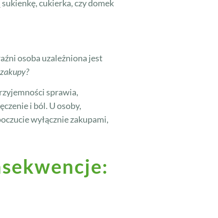
 sukienkę, cukierka, czy domek
aźni osoba uzależniona jest
k zakupy?
rzyjemności sprawia,
zenie i ból. U osoby,
opoczucie wyłącznie zakupami,
nsekwencje: