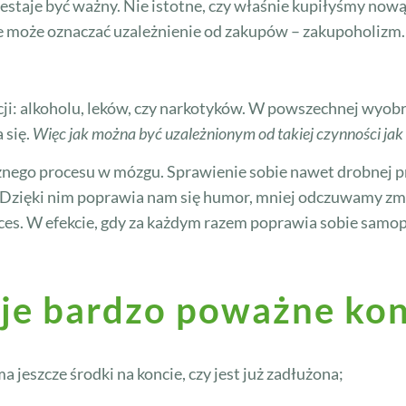
zestaje być ważny. Nie istotne, czy właśnie kupiłyśmy nową
ie może oznaczać uzależnienie od zakupów – zakupoholizm.
cji: alkoholu, leków, czy narkotyków. W powszechnej wyobr
 się.
Więc jak można być uzależnionym od takiej czynności ja
znego procesu w mózgu. Sprawienie sobie nawet drobnej p
. Dzięki nim poprawia nam się humor, mniej odczuwamy zmęc
roces. W efekcie, gdy za każdym razem poprawia sobie sam
je bardzo poważne ko
a jeszcze środki na koncie, czy jest już zadłużona;