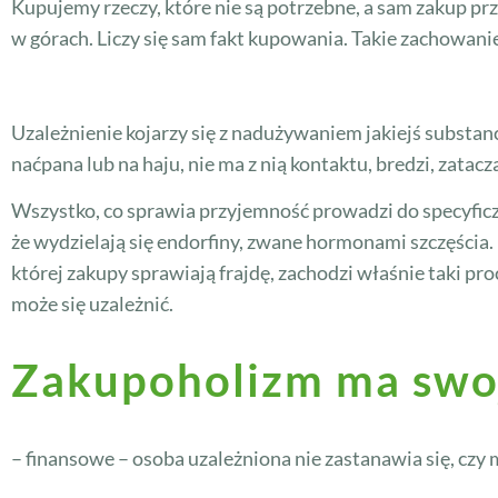
Kupujemy rzeczy, które nie są potrzebne, a sam zakup pr
w górach. Liczy się sam fakt kupowania. Takie zachowan
Uzależnienie kojarzy się z nadużywaniem jakiejś substan
naćpana lub na haju, nie ma z nią kontaktu, bredzi, zatacza
Wszystko, co sprawia przyjemność prowadzi do specyfic
że wydzielają się endorfiny, zwane hormonami szczęścia
której zakupy sprawiają frajdę, zachodzi właśnie taki p
może się uzależnić.
Zakupoholizm ma swo
– finansowe – osoba uzależniona nie zastanawia się, czy m