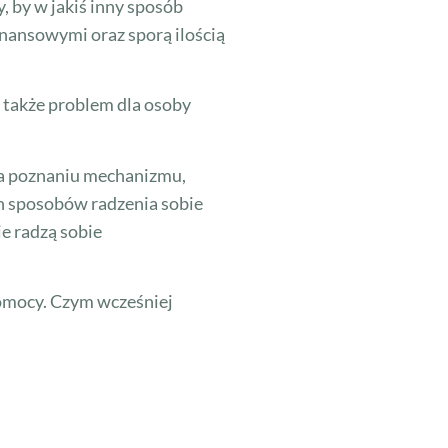
, by w jakiś inny sposób
inansowymi oraz sporą ilością
i także problem dla osoby
 na poznaniu mechanizmu,
ch sposobów radzenia sobie
e radzą sobie
 pomocy. Czym wcześniej