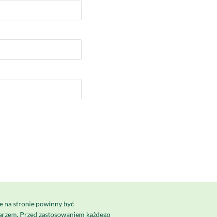
e na stronie powinny być
karzem. Przed zastosowaniem każdego