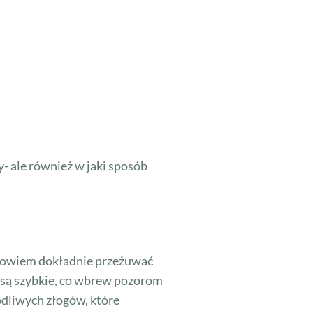
- ale również w jaki sposób
 bowiem dokładnie przeżuwać
i są szybkie, co wbrew pozorom
odliwych złogów, które