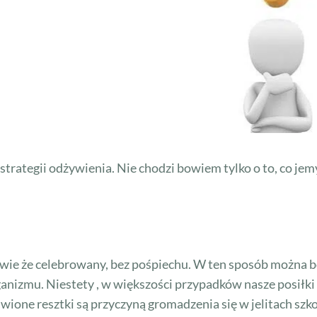
rategii odżywienia. Nie chodzi bowiem tylko o to, co jemy
awie że celebrowany, bez pośpiechu. W ten sposób można
ganizmu. Niestety , w większości przypadków nasze posiłk
ione resztki są przyczyną gromadzenia się w jelitach szk