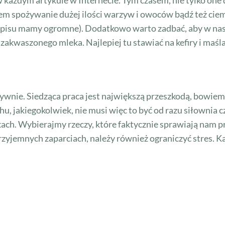
em spożywanie dużej ilości warzyw i owoców bądź też ci
popisu mamy ogromne). Dodatkowo warto zadbać, aby w nasze
 zakwaszonego mleka. Najlepiej tu stawiać na kefiry i maśla
wnie. Siedząca praca jest największą przeszkodą, bowiem 
u, jakiegokolwiek, nie musi więc to być od razu siłownia
lkach. Wybierajmy rzeczy, które faktycznie sprawiają nam 
rzyjemnych zaparciach, należy również ograniczyć stres. 
.