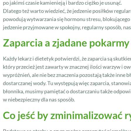
po jakimś czasie kamienieją i bardzo ciężko je usunąć.
Dlatego też warto wiedzieć, że jedzenie posiłków regula
powodują wytwarzania się hormonu stresu, blokującego 
jedzenie przyjmowane w spokojny, regularny sposób, n
Zaparcia a zjadane pokarmy
Każdy lekarz i dietetyk potwierdzi, że zaparcia są skutki
który przecież jest zawarty w znacznej ilości warzyw i o
wypróżnień, ale nie bez znaczenia pozostają także inne
dostarczanej wody. Tu występują więc zaparcia, stanowiąc
błonnika, musimy pamiętać o dostarczaniu także odpowie
w niebezpieczny dla nas sposób.
Co jeść by zminimalizować r
Podstawą są otręby, o czym można przeczytać niemalże w