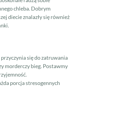
emnego chleba. Dobrym
j diecie znalazły się również
nki.
przyczynia się do zatruwania
 czy morderczy bieg. Postawmy
przyjemność.
Każda porcja stresogennych