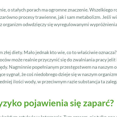
rnie, o stałych porach ma ogromne znaczenie. Wszelkiego r
zarówno procesy trawienne, jak i sam metabolizm. Jeśli 
asz organizm odwdzięczy się wyregulowanymi wypróżnieni
em złej diety. Mało jednak kto wie, co to właściwie oznacza
woców może realnie przyczynić się do zwalniania pracy jeli
 błędy. Nagminnie popełnianym przestępstwem na naszym org
e sygnał, że coś niedobrego dzieje się w naszym organizmi
dniej ilości wody, w przeciwnym razie substancja ta zale
yzyko pojawienia się zaparć?
 każdym artykule w Internecie. Tym czasem, nie tylko one 