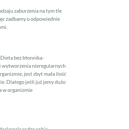
odzaju zaburzenia na tym tle
więc zadbamy o odpowiednie
ami.
? Dieta bez błonnika-
t i wytworzenia nieregularnych
anizmie, jest zbyt mała ilość
e. Dlatego jeśli już jemy dużo
ga w organizmie
doskonale radzą sobie