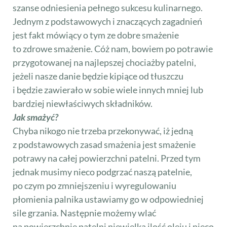
szanse odniesienia pełnego sukcesu kulinarnego.
Jednym z podstawowych i znaczących zagadnień
jest fakt mówiący o tym ze dobre smażenie
to zdrowe smażenie. Cóż nam, bowiem po potrawie
przygotowanej na najlepszej chociażby patelni,
jeżeli nasze danie będzie kipiące od tłuszczu
i będzie zawierało w sobie wiele innych mniej lub
bardziej niewłaściwych składników.
Jak smażyć?
Chyba nikogo nie trzeba przekonywać, iż jedną
z podstawowych zasad smażenia jest smażenie
potrawy na całej powierzchni patelni. Przed tym
jednak musimy nieco podgrzać naszą patelnie,
po czym po zmniejszeniu i wyregulowaniu
płomienia palnika ustawiamy go w odpowiedniej
sile grzania. Następnie możemy wlać
na powierzchnię patelni niewielką ilość oleju i nieco