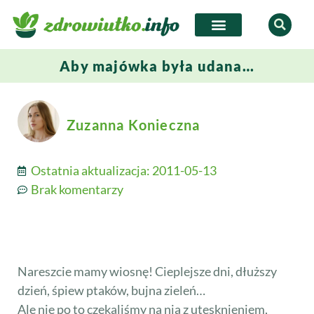
Aby majówka była udana…
Zuzanna Konieczna
Ostatnia aktualizacja:
2011-05-13
Brak komentarzy
Nareszcie mamy wiosnę! Cieplejsze dni, dłuższy
dzień, śpiew ptaków, bujna zieleń…
Ale nie po to czekaliśmy na nią z utęsknieniem,