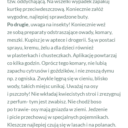
tzw. oddychającą. Na wszelki wypadek zapakuj
kurtkę przeciwdeszczową. Koniecznie załóż
wygodne, najlepiej sprawdzone buty.
Po drugie
, uwaga na insekty! Koniecznie weź
ze sobą preparaty odstraszające owady, komary,
meszki. Kupisz je w aptece i drogerii. Są w postaci
sprayu, kremu, żelu a dla dzieci również
w plasterkach i chusteczkach. Aplikację powtarzaj
co kilka godzin. Oprócz tego komary, nie lubią
zapachu cytrusów i goździków, i nie znoszą dymu
np. z ogniska. Zwykle lęgną się w cieniu, blisko
wody, takich miejsc unikaj. Uważaj na osy
i pszczoły! Nie wkładaj kwiecistych stroi i zrezygnuj
z perfum- tym jest zwabisz. Nie chodź boso
po trawie- osy mają gniazda w ziemi. Jedzenie
i picie przechowuj w specjalnych pojemnikach.
Kleszcze najlepiej czują się w lasach i na polanach.