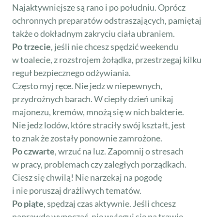
Najaktywniejsze są rano i po południu. Oprócz
ochronnych preparatów odstraszających, pamiętaj
także o dokładnym zakryciu ciała ubraniem.
Po trzecie
, jeśli nie chcesz spędzić weekendu
w toalecie, z rozstrojem żołądka, przestrzegaj kilku
reguł bezpiecznego odżywiania.
Często myj ręce. Nie jedz w niepewnych,
przydrożnych barach. W ciepły dzień unikaj
majonezu, kremów, mnożą się w nich bakterie.
Nie jedz lodów, które straciły swój kształt, jest
to znak że zostały ponownie zamrożone.
Po czwarte
, wrzuć na luz. Zapomnij o stresach
w pracy, problemach czy zaległych porządkach.
Ciesz się chwilą! Nie narzekaj na pogodę
i nie poruszaj drażliwych tematów.
Po piąte
, spędzaj czas aktywnie. Jeśli chcesz
naprawdę wypocząć, nie wyleguj się na trawie.