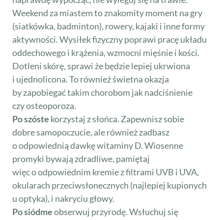
Weekend za miastem to znakomity moment na gry
(siatkówka, badminton), rowery, kajaki i inne formy
aktywności. Wysiłek fizyczny poprawi pracę układu
oddechowego i krążenia, wzmocni mięśnie i kości.
Dotleni skórę, sprawi że będzie lepiej ukrwiona
i ujednolicona. To również świetna okazja
by zapobiegać takim chorobom jak nadciśnienie
czy osteoporoza.
Po szóste
korzystaj z słońca. Zapewnisz sobie
dobre samopoczucie, ale również zadbasz
o odpowiednią dawkę witaminy D. Wiosenne
promyki bywają zdradliwe, pamiętaj
więc o odpowiednim kremie z filtrami UVB i UVA,
okularach przeciwsłonecznych (najlepiej kupionych
u optyka), i nakryciu głowy.
Po siódme
obserwuj przyrodę. Wsłuchuj się