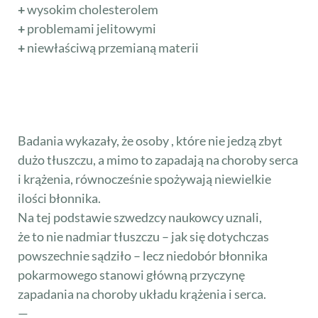
+
wysokim cholesterolem
+
problemami jelitowymi
+
niewłaściwą przemianą materii
Brak błonnika grozi chorobami
serca!
Badania wykazały, że osoby , które nie jedzą zbyt
dużo tłuszczu, a mimo to zapadają na choroby serca
i krążenia, równocześnie spożywają niewielkie
ilości błonnika.
Na tej podstawie szwedzcy naukowcy uznali,
że to nie nadmiar tłuszczu – jak się dotychczas
powszechnie sądziło – lecz niedobór błonnika
pokarmowego stanowi główną przyczynę
zapadania na choroby układu krążenia i serca.
—