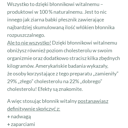
Wszystko to dzięki błonnikowi witalnemu –
produktowi w 100 % naturalnemu. Jest to nic
innego jak ziarna babki płesznik zawierające
najbardziej skumulowaną ilość włókien błonnika
rozpuszczalnego.
Ale to nie wszystko!
Dzięki błonnikowi witalnemu
obniżysz również poziom cholesterolu w swoim
organizmie oraz dodatkowo stracisz kilka zbędnych
kilogramów. Amerykańskie badania wykazały,
że osoby korzystające z tego preparatu „zamieniły”
29% „złego” cholesterolu na 22% „dobrego”
cholesterolu! Efekty są znakomite.
A więc stosując błonnik witalny
postanawiasz
definitywnie skończyć z:
+
nadwagą
+
zaparciami