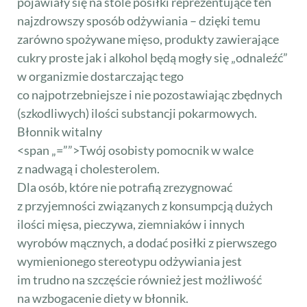
pojawiały się na stole posiłki reprezentujące ten
najzdrowszy sposób odżywiania – dzięki temu
zarówno spożywane mięso, produkty zawierające
cukry proste jak i alkohol będą mogły się „odnaleźć”
w organizmie dostarczając tego
co najpotrzebniejsze i nie pozostawiając zbędnych
(szkodliwych) ilości substancji pokarmowych.
Błonnik witalny
<span „=””>Twój osobisty pomocnik w walce
z nadwagą i cholesterolem.
Dla osób, które nie potrafią zrezygnować
z przyjemności związanych z konsumpcją dużych
ilości mięsa, pieczywa, ziemniaków i innych
wyrobów mącznych, a dodać posiłki z pierwszego
wymienionego stereotypu odżywiania jest
im trudno na szczęście również jest możliwość
na wzbogacenie diety w błonnik.