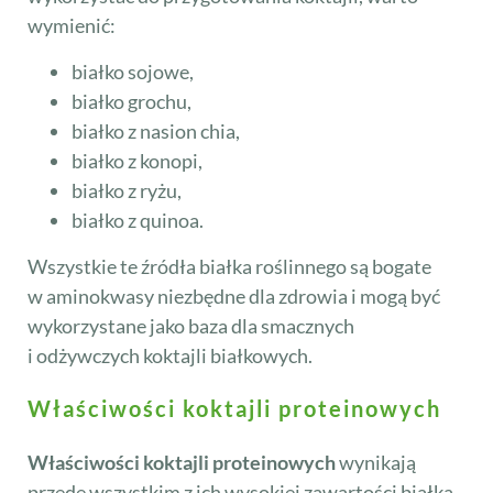
wymienić:
białko sojowe,
białko grochu,
białko z nasion chia,
białko z konopi,
białko z ryżu,
białko z quinoa.
Wszystkie te źródła białka roślinnego są bogate
w aminokwasy niezbędne dla zdrowia i mogą być
wykorzystane jako baza dla smacznych
i odżywczych koktajli białkowych.
Właściwości koktajli proteinowych
Właściwości koktajli proteinowych
wynikają
przede wszystkim z ich wysokiej zawartości białka,