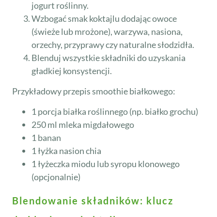
jogurt roślinny.
Wzbogać smak koktajlu dodając owoce
(świeże lub mrożone), warzywa, nasiona,
orzechy, przyprawy czy naturalne słodzidła.
Blenduj wszystkie składniki do uzyskania
gładkiej konsystencji.
Przykładowy przepis smoothie białkowego:
1 porcja białka roślinnego (np. białko grochu)
250 ml mleka migdałowego
1 banan
1 łyżka nasion chia
1 łyżeczka miodu lub syropu klonowego
(opcjonalnie)
Blendowanie składników: klucz