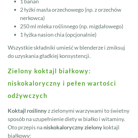
1 banan
2 łyżki masła orzechowego (np. z orzechów
nerkowca)
250 ml mleka roślinnego (np. migdałowego)
1 łyżka nasion chia (opcjonalnie)
Wszystkie składniki umieść w blenderze i zmiksuj
do uzyskania gładkiej konsystencji.
Zielony koktajl białkowy:
niskokaloryczny i pełen wartości
odżywczych
Koktajl roślinny
z zielonymi warzywami to świetny
sposób na uzupełnienie diety w białko i witaminy.
Oto przepis na
niskokaloryczny zielony
koktajl
białkowy: