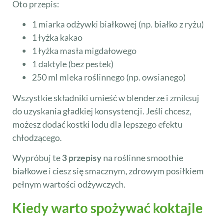
Oto przepis:
1 miarka odżywki białkowej (np. białko z ryżu)
1 łyżka kakao
1 łyżka masła migdałowego
1 daktyle (bez pestek)
250 ml mleka roślinnego (np. owsianego)
Wszystkie składniki umieść w blenderze i zmiksuj
do uzyskania gładkiej konsystencji. Jeśli chcesz,
możesz dodać kostki lodu dla lepszego efektu
chłodzącego.
Wypróbuj te
3 przepisy
na roślinne smoothie
białkowe i ciesz się smacznym, zdrowym posiłkiem
pełnym wartości odżywczych.
Kiedy warto spożywać koktajle