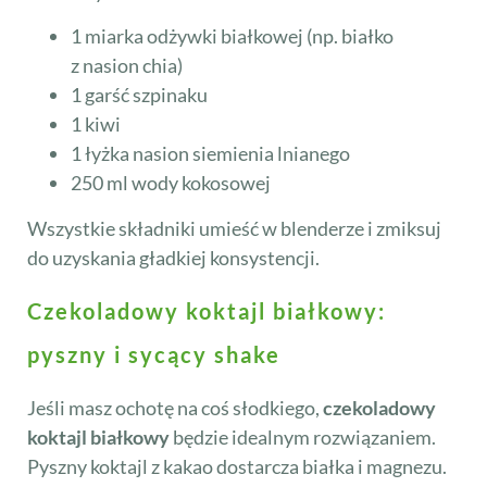
1 miarka odżywki białkowej (np. białko
z nasion chia)
1 garść szpinaku
1 kiwi
1 łyżka nasion siemienia lnianego
250 ml wody kokosowej
Wszystkie składniki umieść w blenderze i zmiksuj
do uzyskania gładkiej konsystencji.
Czekoladowy koktajl białkowy:
pyszny i sycący shake
Jeśli masz ochotę na coś słodkiego,
czekoladowy
koktajl białkowy
będzie idealnym rozwiązaniem.
Pyszny koktajl z kakao dostarcza białka i magnezu.