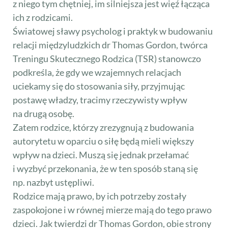
z niego tym chętniej, im silniejsza jest więź łącząca
ich z rodzicami.
Światowej sławy psycholog i praktyk w budowaniu
relacji międzyludzkich dr Thomas Gordon, twórca
Treningu Skutecznego Rodzica (TSR) stanowczo
podkreśla, że gdy we wzajemnych relacjach
uciekamy się do stosowania siły, przyjmując
postawę władzy, tracimy rzeczywisty wpływ
na drugą osobę.
Zatem rodzice, którzy zrezygnują z budowania
autorytetu w oparciu o siłę będą mieli większy
wpływ na dzieci. Muszą się jednak przełamać
i wyzbyć przekonania, że w ten sposób staną się
np. nazbyt ustępliwi.
Rodzice mają prawo, by ich potrzeby zostały
zaspokojone i w równej mierze mają do tego prawo
dzieci. Jak twierdzi dr Thomas Gordon, obie strony