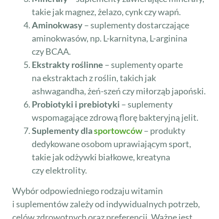
takie jak magnez, żelazo, cynk czy wapń.
Aminokwasy
– suplementy dostarczające
aminokwasów, np. L-karnityna, L-arginina
czy BCAA.
Ekstrakty roślinne
– suplementy oparte
na ekstraktach z roślin, takich jak
ashwagandha, żeń-szeń czy miłorząb japoński.
Probiotyki i prebiotyki
– suplementy
wspomagające zdrową florę bakteryjną jelit.
Suplementy dla
sportowców
– produkty
dedykowane osobom uprawiającym sport,
takie jak odżywki białkowe, kreatyna
czy elektrolity.
Wybór odpowiedniego rodzaju witamin
i suplementów zależy od indywidualnych potrzeb,
celów zdrowotnych oraz preferencji. Ważne jest,