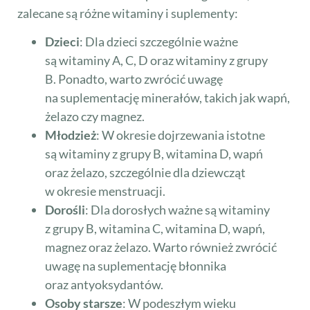
zalecane są różne witaminy i suplementy:
Dzieci
: Dla dzieci szczególnie ważne
są witaminy A, C, D oraz witaminy z grupy
B. Ponadto, warto zwrócić uwagę
na suplementację minerałów, takich jak wapń,
żelazo czy magnez.
Młodzież
: W okresie dojrzewania istotne
są witaminy z grupy B, witamina D, wapń
oraz żelazo, szczególnie dla dziewcząt
w okresie menstruacji.
Dorośli
: Dla dorosłych ważne są witaminy
z grupy B, witamina C, witamina D, wapń,
magnez oraz żelazo. Warto również zwrócić
uwagę na suplementację błonnika
oraz antyoksydantów.
Osoby starsze
: W podeszłym wieku