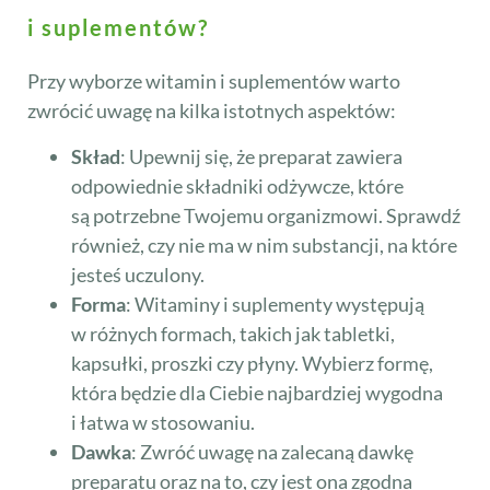
i suplementów?
Przy wyborze witamin i suplementów warto
zwrócić uwagę na kilka istotnych aspektów:
Skład
: Upewnij się, że preparat zawiera
odpowiednie składniki odżywcze, które
są potrzebne Twojemu organizmowi. Sprawdź
również, czy nie ma w nim substancji, na które
jesteś uczulony.
Forma
: Witaminy i suplementy występują
w różnych formach, takich jak tabletki,
kapsułki, proszki czy płyny. Wybierz formę,
która będzie dla Ciebie najbardziej wygodna
i łatwa w stosowaniu.
Dawka
: Zwróć uwagę na zalecaną dawkę
preparatu oraz na to, czy jest ona zgodna