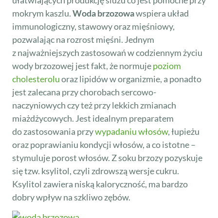
mokrym kaszlu.
Woda brzozowa
wspiera układ
immunologiczny, stawowy oraz mięśniowy,
pozwalając na rozrost mięśni. Jednym
z najważniejszych zastosowań w codziennym życiu
wody brzozowej jest fakt, że normuje
poziom
cholesterolu
oraz lipidów w organizmie, a ponadto
jest zalecana przy chorobach sercowo-
naczyniowych czy też przy lekkich zmianach
miażdżycowych. Jest idealnym preparatem
do zastosowania przy
wypadaniu włosów
, łupieżu
oraz poprawianiu kondycji włosów, a co istotne –
stymuluje porost włosów. Z soku brzozy pozyskuje
się tzw. ksylitol, czyli zdrowszą wersje cukru.
Ksylitol zawiera niską kaloryczność, ma bardzo
dobry wpływ na szkliwo zębów.