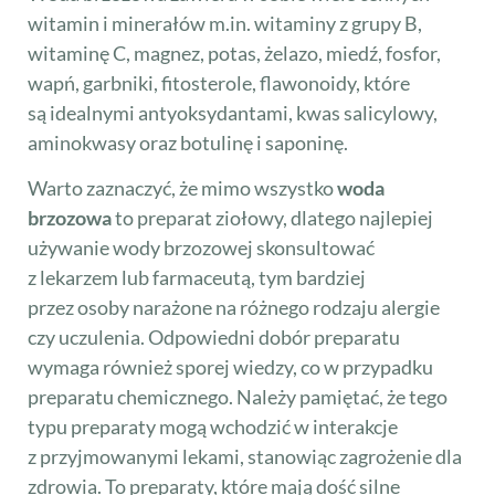
witamin i minerałów m.in. witaminy z grupy B,
witaminę C, magnez, potas, żelazo, miedź, fosfor,
wapń, garbniki, fitosterole, flawonoidy, które
są idealnymi antyoksydantami, kwas salicylowy,
aminokwasy oraz botulinę i saponinę.
Warto zaznaczyć, że mimo wszystko
woda
brzozowa
to preparat ziołowy, dlatego najlepiej
używanie wody brzozowej skonsultować
z lekarzem lub farmaceutą, tym bardziej
przez osoby narażone na różnego rodzaju alergie
czy uczulenia. Odpowiedni dobór preparatu
wymaga również sporej wiedzy, co w przypadku
preparatu chemicznego. Należy pamiętać, że tego
typu preparaty mogą wchodzić w interakcje
z przyjmowanymi lekami, stanowiąc zagrożenie dla
zdrowia. To preparaty, które mają dość silne