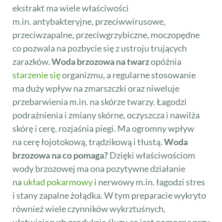
ekstrakt ma wiele właściwości
m.in. antybakteryjne, przeciwwirusowe,
przeciwzapalne, przeciwgrzybiczne, moczopędne
co pozwala na pozbycie się z ustroju trujących
zarazków.
Woda brzozowa na twarz
opóźnia
starzenie się
organizmu, a regularne stosowanie
ma duży wpływ na zmarszczki oraz niweluje
przebarwienia m.in. na skórze twarzy. Łagodzi
podrażnienia i zmiany skórne, oczyszcza i nawilża
skórę i cerę, rozjaśnia piegi. Ma ogromny wpływ
na cerę łojotokową, trądzikową i tłustą.
Woda
brzozowa na co pomaga?
Dzięki właściwościom
wody brzozowej ma ona pozytywne działanie
na
układ pokarmowy
i nerwowy m.in. łagodzi stres
i stany zapalne żołądka. W tym preparacie wykryto
również wiele czynników wykrztuśnych,
ułatwiających produkcję śluzu co jest pomocne przy